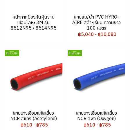
หน้ากากป้องกันฝุ่นงาน
สายลม/น้ำ PVC HYRO-
เชื่อมโลหะ 3M รุ่น
AIRE สีดำ-เรียบ ความยาว
8512N95 / 8514N95
100 เมตร
฿5,040
-
฿10,080
สินค้าใหม่
สินค้าใหม่
สายยางเชื่อมแก๊สเดี่ยว
สายยางเชื่อมแก๊สเดี่ยว
NCR สีแดง (Acetylene)
NCR สีฟ้า (Oxygen)
฿610
-
฿785
฿610
-
฿785