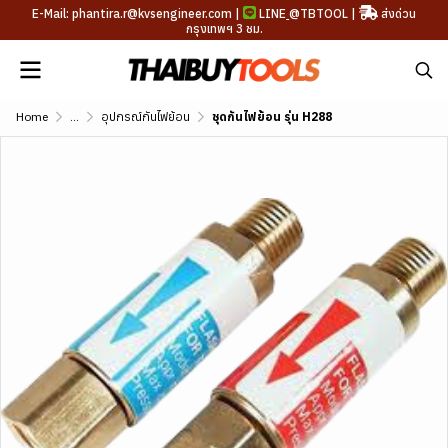
E-Mail: phantira.r@kvsengineer.com |
LINE
@TBTOOL
|
ส่งด่วน
กรุงเทพฯ 3 ชม.
Home
...
อุปกรณ์กันไฟย้อน
ชุดกันไฟย้อน รุ่น H288