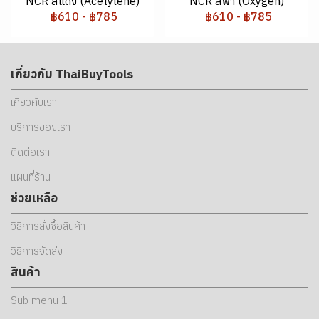
NCR สีแดง (Acetylene)
NCR สีฟ้า (Oxygen)
฿610
-
฿785
฿610
-
฿785
เกี่ยวกับ ThaiBuyTools
เกี่ยวกับเรา
บริการของเรา
ติดต่อเรา
แผนที่ร้าน
ช่วยเหลือ
วิธีการสั่งซื้อสินค้า
วิธีการจัดส่ง
สินค้า
Sub menu 1