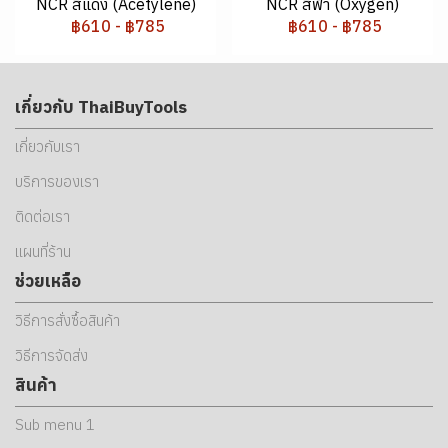
NCR สีแดง (Acetylene)
NCR สีฟ้า (Oxygen)
฿610
-
฿785
฿610
-
฿785
เกี่ยวกับ ThaiBuyTools
เกี่ยวกับเรา
บริการของเรา
ติดต่อเรา
แผนที่ร้าน
ช่วยเหลือ
วิธีการสั่งซื้อสินค้า
วิธีการจัดส่ง
สินค้า
Sub menu 1