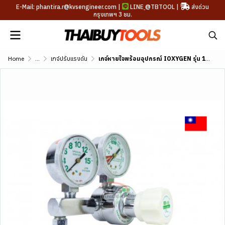
E-Mail: phantira.r@kvsengineer.com |
LINE
@TBTOOL
|
ส่งด่วน
กรุงเทพฯ 3 ชม.
Home
...
เกจ์ปรับแรงดัน
เกจ์หายใจพร้อมอุปกรณ์ IOXYGEN รุ่น 106RM-15LM-540