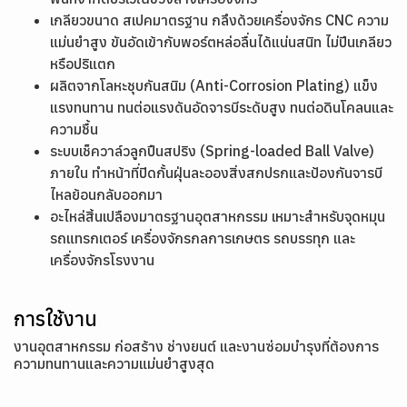
เกลียวขนาด สเปคมาตรฐาน กลึงด้วยเครื่องจักร CNC ความ
แม่นยำสูง ขันอัดเข้ากับพอร์ตหล่อลื่นได้แน่นสนิท ไม่ปีนเกลียว
หรือปริแตก
ผลิตจากโลหะชุบกันสนิม (Anti-Corrosion Plating) แข็ง
แรงทนทาน ทนต่อแรงดันอัดจารบีระดับสูง ทนต่อดินโคลนและ
ความชื้น
ระบบเช็ควาล์วลูกปืนสปริง (Spring-loaded Ball Valve)
ภายใน ทำหน้าที่ปิดกั้นฝุ่นละอองสิ่งสกปรกและป้องกันจารบี
ไหลย้อนกลับออกมา
อะไหล่สิ้นเปลืองมาตรฐานอุตสาหกรรม เหมาะสำหรับจุดหมุน
รถแทรกเตอร์ เครื่องจักรกลการเกษตร รถบรรทุก และ
เครื่องจักรโรงงาน
การใช้งาน
งานอุตสาหกรรม ก่อสร้าง ช่างยนต์ และงานซ่อมบำรุงที่ต้องการ
ความทนทานและความแม่นยำสูงสุด