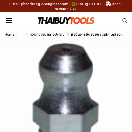
E-Mail: phantira.r@kvsengineer.com |
LINE
@TBTOOL
|
ส่งด่วน
กรุงเทพฯ 3 ชม.
Home
...
หัวอัดจารบี และอุปกรณ์
หัวอัดจารบีตรงขนาดเล็ก เกลียวมิล M6x1.0 MM