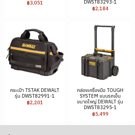
DWST83293-1
฿3,051
฿2,184
กระเป๋า TSTAK DEWALT
กล่องเครื่องมือ TOUGH
รุ่น DWST82991-1
SYSTEM แบบรถเข็น
ขนาดใหญ่ DEWALT รุ่น
฿2,201
DWST83295-1
฿5,499