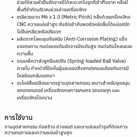
ช่วยให้สวมหัวปืนอัดจารบีได้สะดวกในจุดที่เข้าถึงยาก หรือมี
พื้นที่จำกัดบริเวณช่วงล่างเครื่องจักร
เกลียวขนาด M6 x 1.0 (Metric Pitch) กลึงด้วยเครื่องจักร
CNC ความแม่นยำสูง ขันอัดเข้ากับพอร์ตหล่อลื่นได้แน่นสนิท
ไม่ปีนเกลียวหรือปริแตก
ผลิตจากโลหะชุบกันสนิม (Anti-Corrosion Plating) แข็ง
แรงทนทาน ทนต่อแรงดันอัดจารบีระดับสูง ทนต่อดินโคลนและ
ความชื้น
ระบบเช็ควาล์วลูกปืนสปริง (Spring-loaded Ball Valve)
ภายใน ทำหน้าที่ปิดกั้นฝุ่นละอองสิ่งสกปรกและป้องกันจารบี
ไหลย้อนกลับออกมา
อะไหล่สิ้นเปลืองมาตรฐานอุตสาหกรรม เหมาะสำหรับจุดหมุน
รถแทรกเตอร์ เครื่องจักรกลการเกษตร รถบรรทุก และ
เครื่องจักรโรงงาน
การใช้งาน
งานอุตสาหกรรม ก่อสร้าง ช่างยนต์ และงานซ่อมบำรุงที่ต้องการ
ความทนทานและความแม่นยำสูงสุด