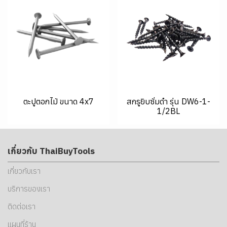
ตะปูตอกไม้ ขนาด 4x7
สกรูยิบซั่มดำ รุ่น DW6-1-
1/2BL
เกี่ยวกับ ThaiBuyTools
เกี่ยวกับเรา
บริการของเรา
ติดต่อเรา
แผนที่ร้าน