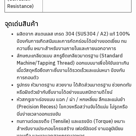
Resistance)
จุดเด่นสินค้า
ผลิตจาก สแตนเลส เกรด 304 (SUS304 / A2) แท้ 100%
ป้องกันการเกิดสนิมและการกัดกร่อนได้อย่างยอดเยี่ยม ทน
ความชื้น เหมาะสำหรับงานภายในและภายนอกอาคาร
ลักษณะเกลียวแบบ สกรูยึดเกลียวมาตรฐาน (Standard
Machine/Tapping Thread) ออกแบบมาเพื่อให้ขันเจาะกิน
เนื้อวัสดุหรือยึดเกาะชิ้นงานได้รวดเร็วและแน่นหนา ป้องกัน
การถอนตัว
รูปทรง หัวมาตรฐาน สวยงาม ได้สัดส่วนมาตรฐาน ช่วยกดทับ
หรือฝังตัวเข้ากับชิ้นงานได้อย่างแนบสนิทตามดีไซน์
หัวสกรูเซาะร่องแบบ แฉก / ผ่า / หกเหลี่ยม ลึกและแม่นยำ
(Precision Recess) ไขควงหรือสว่านจับได้แน่น ไม่รูดหรือ
บิ่นง่ายเวลาออกแรงขัน
ทนทานต่อแรงดึง (Tensile) และแรงบิด (Torque) เหมาะ
สำหรับงานประกอบโครงสร้าง เฟอร์นิเจอร์ งานอลูมิเนียม
งานเรือ และงานอุตสาหกรรมอาหาร