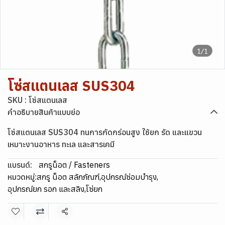
1/1
โซ่สแตนเลส SUS304
SKU : โซ่สแตนเลส
คำอธิบายสินค้าแบบย่อ
โซ่สแตนเลส SUS304 ทนการกัดกร่อนสูง ใช้ยก รัด และแขวน
เหมาะงานอาหาร ทะเล และสารเคมี
แบรนด์:
สกรูน็อต / Fasteners
หมวดหมู่:
สกรู น็อต สลักภัณฑ์
,
อุปกรณ์ซ่อมบำรุง
,
อุปกรณ์ยก รอก และสลิง
,
โซ่ยก
แชร์