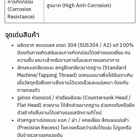
การกัดกร่อน
สูงมาก (High Anti-Corrosion)
(Corrosion
Resistance)
จุดเด่นสินค้า
ผลิตจาก สแตนเลส เกรด 304 (SUS304 / A2) แท้ 100%
ป้องกันการเกิดสนิมและการกัดกร่อนได้อย่างยอดเยี่ยม ทน
ความชื้น เหมาะสำหรับงานภายในและภายนอกอาคาร
ลักษณะเกลียวแบบ สกรูยึดเกลียวมาตรฐาน (Standard
Machine/Tapping Thread) ออกแบบมาเพื่อให้ขันเจาะกิน
เนื้อวัสดุหรือยึดเกาะชิ้นงานได้รวดเร็วและแน่นหนา ป้องกัน
การถอนตัว
รูปทรง หัวเตเปอร์ / หัวเรียบฝังจม (Countersunk Head /
Flat Head) สวยงาม ได้สัดส่วนมาตรฐาน ช่วยกดทับหรือฝัง
ตัวเข้ากับชิ้นงานได้อย่างแนบสนิทตามดีไซน์
หัวสกรูเซาะร่องแบบ แฉก / ผ่า / หกเหลี่ยม ลึกและแม่นยำ
(Precision Recess) ไขควงหรือสว่านจับได้แน่น ไม่รูดหรือ
บิ่นง่ายเวลาออกแรงขัน