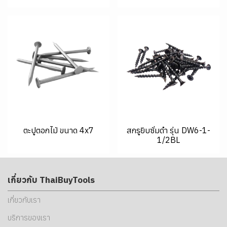
ตะปูตอกไม้ ขนาด 4x7
สกรูยิบซั่มดำ รุ่น DW6-1-
1/2BL
เกี่ยวกับ ThaiBuyTools
เกี่ยวกับเรา
บริการของเรา