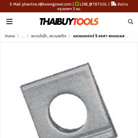
E-Mail: phantira.r@kvsengineer.com |
LINE
@TBTOOL
|
ส่งด่วน
กรุงเทพฯ 3 ชม.
Home
...
แหวนอีแป๊ะ, แหวนสปริง
แหวนเตเปอร์ 5 องศา สแตนเลส TW-5