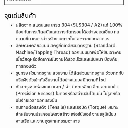
จุดเด่นสินค้า
ผลิตจาก สแตนเลส เกรด 304 (SUS304 / A2) แท้ 100%
ป้องกันการเกิดสนิมและการกัดกร่อนได้อย่างยอดเยี่ยม ทน
ความชื้น เหมาะสำหรับงานภายในและภายนอกอาคาร
ลักษณะเกลียวแบบ สกรูยึดเกลียวมาตรฐาน (Standard
Machine/Tapping Thread) ออกแบบมาเพื่อให้ขันเจาะกิน
เนื้อวัสดุหรือยึดเกาะชิ้นงานได้รวดเร็วและแน่นหนา ป้องกัน
การถอนตัว
รูปทรง หัวมาตรฐาน สวยงาม ได้สัดส่วนมาตรฐาน ช่วยกดทับ
หรือฝังตัวเข้ากับชิ้นงานได้อย่างแนบสนิทตามดีไซน์
หัวสกรูเซาะร่องแบบ แฉก / ผ่า / หกเหลี่ยม ลึกและแม่นยำ
(Precision Recess) ไขควงหรือสว่านจับได้แน่น ไม่รูดหรือ
บิ่นง่ายเวลาออกแรงขัน
ทนทานต่อแรงดึง (Tensile) และแรงบิด (Torque) เหมาะ
สำหรับงานประกอบโครงสร้าง เฟอร์นิเจอร์ งานอลูมิเนียม
งานเรือ และงานอุตสาหกรรมอาหาร