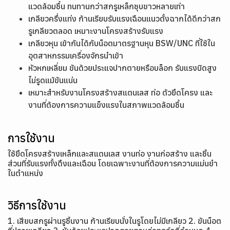
แวดล้อมชื้น ทนทานกว่าสกรูเหล็กชุบขาวหลายเท่า
เกลียวครึ่งแท่ง ก้านเรียบรับแรงเฉือนแนวตั้งฉากได้ดีกว่าสก
รูเกลียวตลอด เหมาะงานโครงสร้างรับแรง
เกลียวหุน เข้ากันได้กับน็อตมาตรฐานหุน BSW/UNC ที่ใช้ใน
อุตสาหกรรมเครื่องจักรนำเข้า
หัวหกเหลี่ยม ขันด้วยประแจปากตายหรือบล็อก รับแรงบิดสูง
ไม่รูดแม้ขันแน่น
เหมาะสำหรับงานโครงสร้างสแตนเลส ท่อ ตัวยึดโครง และ
งานที่ต้องการความแข็งแรงในสภาพแวดล้อมชื้น
การใช้งาน
ใช้ยึดโครงสร้างเหล็กและสแตนเลส งานท่อ งานก่อสร้าง และชิ้น
ส่วนที่รับแรงทั้งดึงและเฉือน โดยเฉพาะงานที่ต้องการความแม่นยำ
ในตำแหน่ง
วิธีการใช้งาน
1. เสียบสกรูผ่านรูชิ้นงาน ก้านเรียบนั่งในรูโดยไม่มีเกลียว 2. ขันน็อต