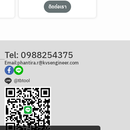
ติดต่อเรา
Tel: 0988254375
Email:phantira.r@kvsengineer.com
@tbtool