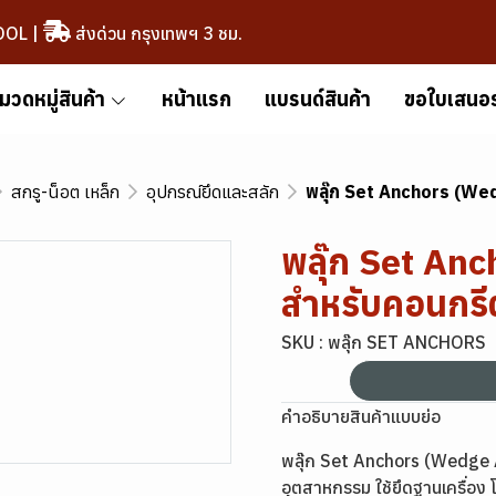
OOL
|
ส่งด่วน กรุงเทพฯ 3 ชม.
มวดหมู่สินค้า
หน้าแรก
แบรนด์สินค้า
ขอใบเสนอ
สกรู-น็อต เหล็ก
อุปกรณ์ยึดและสลัก
พลุ๊ก Set Anchors (We
พลุ๊ก Set An
สำหรับคอนกรี
SKU : พลุ๊ก SET ANCHORS
คำอธิบายสินค้าแบบย่อ
พลุ๊ก Set Anchors (Wedge A
อุตสาหกรรม ใช้ยึดฐานเครื่อง