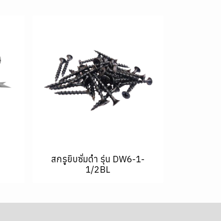
สกรูยิบซั่มดำ รุ่น DW6-1-
1/2BL