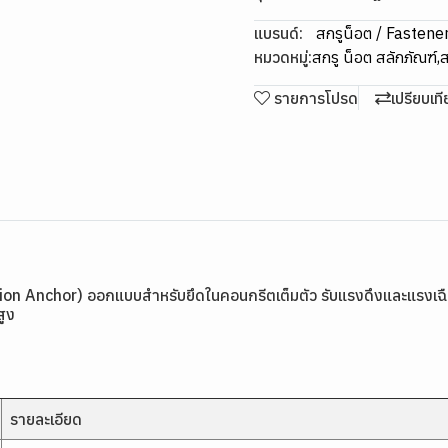
แบรนด์:
สกรูน็อต / Fastene
หมวดหมู่:
สกรู น็อต สลักภัณฑ์
,
ส
รายการโปรด
เปรียบเท
nchor) ออกแบบสำหรับยึดในคอนกรีตเต็มตัว รับแรงดึงและแรงเฉือนสู
สูง
รายละเอียด