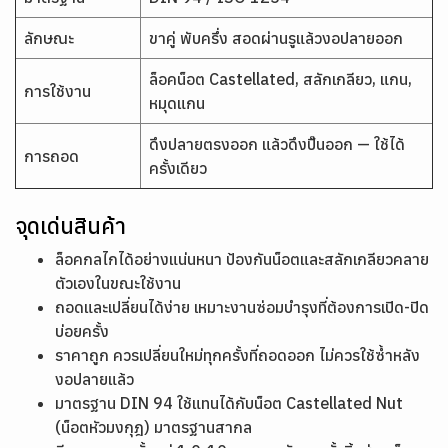
ลักษณะ
ขาคู่ พับครึ่ง สอดผ่านรูแล้วงอปลายออก
ล็อคน็อต Castellated, สลักเกลียว, แกน,
การใช้งาน
หมุดแกน
ดึงปลายตรงออก แล้วดึงปิ๊นออก — ใช้ได้
การถอด
ครั้งเดียว
จุดเด่นสินค้า
ล็อคกลไกได้อย่างแน่นหนา ป้องกันน็อตและสลักเกลียวคลาย
ตัวเองในขณะใช้งาน
ถอดและเปลี่ยนได้ง่าย เหมาะงานซ่อมบำรุงที่ต้องการเปิด-ปิด
บ่อยครั้ง
ราคาถูก ควรเปลี่ยนใหม่ทุกครั้งที่ถอดออก ไม่ควรใช้ซ้ำหลัง
งอปลายแล้ว
มาตรฐาน DIN 94 ใช้แทนได้กับน็อต Castellated Nut
(น็อตหัวมงกุฎ) มาตรฐานสากล