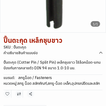
1/1
ปิ๊นตะกุด เหล็กชุบขาว
SKU : ปิ๊นตะกุด
คำอธิบายสินค้าแบบย่อ
ปิ๊นตะกุด (Cotter Pin / Split Pin) เหล็กชุบขาว ใช้ล็อคน็อต-แกน
ป้องกันการคลายตัว DIN 94 ขนาด 1.0-10 มม.
แบรนด์:
สกรูน็อต / Fasteners
หมวดหมู่:
สกรู น็อต สลักภัณฑ์
,
สกรู-น็อต เหล็ก
,
อุปกรณ์ยึดและสลัก
แชร์