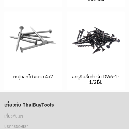
ตะปูตอกไม้ ขนาด 4x7
สกรูยิบซั่มดำ รุ่น DW6-1-
1/2BL
เกี่ยวกับ ThaiBuyTools
เกี่ยวกับเรา
บริการของเรา