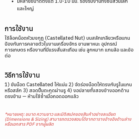
มีหลายขนาดตั้งแต่ 1.0-10 มม. รองรับงานทั้งชิ้นส่วนเล็ก
และใหญ่
การใช้งาน
ใช้ล็อคน็อตหัวมงกุฎ (Castellated Nut) บนสลักเกลียวหรือแกน
ป้องกันการคลายตัวในงานเครื่องจักร ยานพาหนะ อุปกรณ์
การเกษตร หรืองานที่มีแรงสั่นสะเทือน เช่น ลูกหมาก แกนล้อ และข้อ
ต่อ
วิธีการใช้งาน
1) ขันน็อต Castellated ให้แน่น 2) จัดร่องน็อตให้ตรงกับรูในแกน
หรือสลัก 3) สอดปิ๊นตะกุดผ่านรู 4) งอปลายทั้งสองข้างออกด้าน
ตรงข้าม — ห้ามใช้ซ้ำเมื่อถอดออกแล้ว
*หมายเหตุ: ขนาด ความยาว และมิติสเปคของสินค้าอย่างละเอียด
(Dimensions & Sizing) สามารถตรวจสอบได้จากตารางอ้างอิงด้านล่าง
หรือเอกสาร PDF จากผู้ผลิต