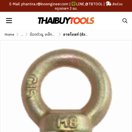
E-Mail: phantira.r@kvsengineer.com |
LINE
@TBTOOL
|
ส่งด่วน
กรุงเทพฯ 3 ชม.
Home
...
น๊อตตัวยู, เหล็กรัด, อายโบลท์, สกรูหางปลา
อายโบลท์ (ตัวยาวห่วงเล็ก) เหล็กชุบขาว