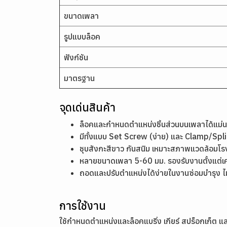
ขนาดเพลา
รูปแบบล็อค
ฟังก์ชัน
มาตรฐาน
จุดเด่นสินค้า
ล็อคและกำหนดตำแหน่งชิ้นส่วนบนเพลาได้แม่น
มีทั้งแบบ Set Screw (ง่าย) และ Clamp/Split
ชุบสังกะสีขาว กันสนิม เหมาะสภาพแวดล้อมโ
หลายขนาดเพลา 5-60 มม. รองรับงานตั้งแต่เค
ถอดและปรับตำแหน่งได้ง่ายในงานซ่อมบำรุง 
การใช้งาน
ใช้กำหนดตำแหน่งและล็อคแบริ่ง เกียร์ สปร็อกเก็ต แ