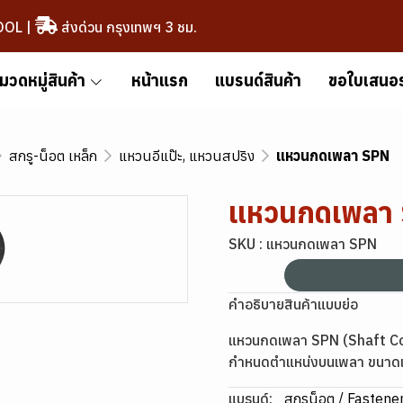
OOL
|
ส่งด่วน กรุงเทพฯ 3 ชม.
มวดหมู่สินค้า
หน้าแรก
แบรนด์สินค้า
ขอใบเสนอ
สกรู-น็อต เหล็ก
แหวนอีแป๊ะ, แหวนสปริง
แหวนกดเพลา SPN
แหวนกดเพลา
SKU : แหวนกดเพลา SPN
คำอธิบายสินค้าแบบย่อ
แหวนกดเพลา SPN (Shaft Coll
กำหนดตำแหน่งบนเพลา ขนาดเ
แบรนด์:
สกรูน็อต / Fastene