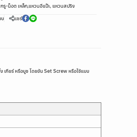
กรู-น็อต เหล็ก
,
แหวนอีแป๊ะ, แหวนสปริง
ียบ
แชร์
เกียร์ หรือบูช โดยขัน Set Screw หรือใช้แบบ