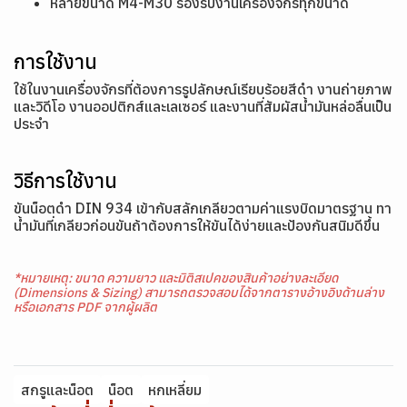
หลายขนาด M4-M30 รองรับงานเครื่องจักรทุกขนาด
การใช้งาน
ใช้ในงานเครื่องจักรที่ต้องการรูปลักษณ์เรียบร้อยสีดำ งานถ่ายภาพ
และวิดีโอ งานออปติกส์และเลเซอร์ และงานที่สัมผัสน้ำมันหล่อลื่นเป็น
ประจำ
วิธีการใช้งาน
ขันน็อตดำ DIN 934 เข้ากับสลักเกลียวตามค่าแรงบิดมาตรฐาน ทา
น้ำมันที่เกลียวก่อนขันถ้าต้องการให้ขันได้ง่ายและป้องกันสนิมดีขึ้น
*หมายเหตุ: ขนาด ความยาว และมิติสเปคของสินค้าอย่างละเอียด
(Dimensions & Sizing) สามารถตรวจสอบได้จากตารางอ้างอิงด้านล่าง
หรือเอกสาร PDF จากผู้ผลิต
สกรูและน็อต
น็อต
หกเหลี่ยม