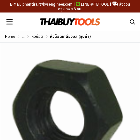
E-Mail: phantira.r@kvsengineer.com |
LINE
@TBTOOL
|
ส่งด่วน
กรุงเทพฯ 3 ชม.
Home
...
หัวน๊อต
หัวน๊อตเกลียวมิล (ชุบดำ)