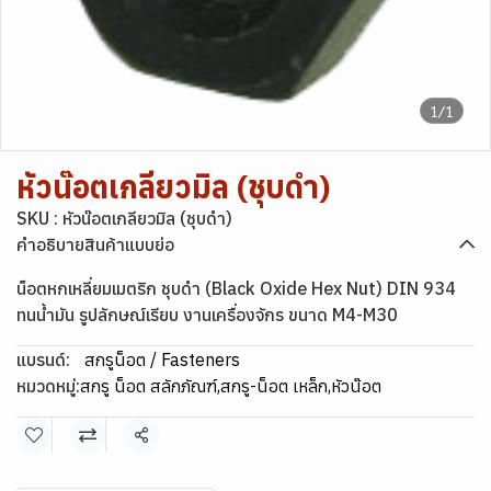
1/1
หัวน๊อตเกลียวมิล (ชุบดำ)
SKU : หัวน๊อตเกลียวมิล (ชุบดำ)
คำอธิบายสินค้าแบบย่อ
น็อตหกเหลี่ยมเมตริก ชุบดำ (Black Oxide Hex Nut) DIN 934
ทนน้ำมัน รูปลักษณ์เรียบ งานเครื่องจักร ขนาด M4-M30
แบรนด์:
สกรูน็อต / Fasteners
หมวดหมู่:
สกรู น็อต สลักภัณฑ์
,
สกรู-น็อต เหล็ก
,
หัวน๊อต
แชร์