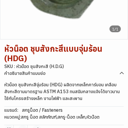
1/1
หัวน็อต ชุบสังกะสีแบบจุ่มร้อน
(HDG)
SKU : หัวน๊อต ชุบสังกะสี (H.D.G)
คำอธิบายสินค้าแบบย่อ
หัวน็อต ชุบสังกะสีจุ่มร้อน (HDG) ผลิตจากเหล็กคาร์บอน เคลือบ
สังกะสีตามมาตรฐาน ASTM A153 ทนสนิมกลางแจ้งได้ยาวนาน
ใช้กับโครงสร้างเหล็ก งานไฟฟ้า และสะพาน
แบรนด์:
สกรูน็อต / Fasteners
หมวดหมู่:
สกรู น็อต สลักภัณฑ์
,
สกรู-น็อต เหล็ก
,
หัวน๊อต