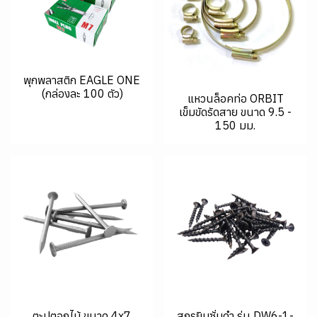
พุกพลาสติก EAGLE ONE
(กล่องละ 100 ตัว)
แหวนล็อคท่อ ORBIT
เข็มขัดรัดสาย ขนาด 9.5 -
150 มม.
ตะปูตอกไม้ ขนาด 4x7
สกรูยิบซั่มดำ รุ่น DW6-1-