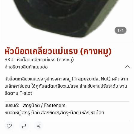
1/1
หัวน็อตเกลียวแม่แรง (คางหมู)
SKU : หัวน๊อตเกลียวแม่แรง (คางหมู)
คำอธิบายสินค้าแบบย่อ
หัวน็อตเกลียวแม่แรง รูปทรงคางหมู (Trapezoidal Nut) ผลิตจาก
เหล็กคาร์บอน ใช้คู่กับสตัดเกลียวแม่แรง สำหรับงานปรับระดับ งาน
ยึดตาม T-slot
แบรนด์:
สกรูน็อต / Fasteners
หมวดหมู่:
สกรู น็อต สลักภัณฑ์
,
สกรู-น็อต เหล็ก
,
หัวน๊อต
แชร์