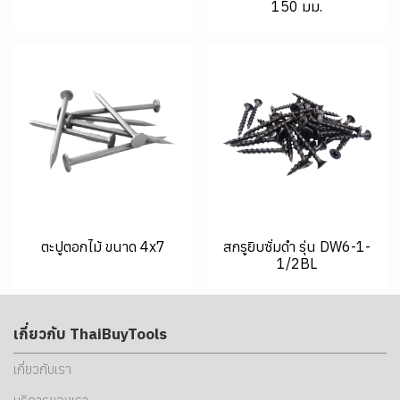
150 มม.
ตะปูตอกไม้ ขนาด 4x7
สกรูยิบซั่มดำ รุ่น DW6-1-
1/2BL
เกี่ยวกับ ThaiBuyTools
เกี่ยวกับเรา