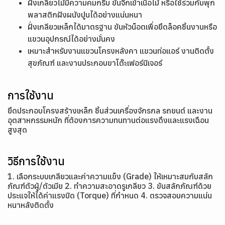
ฝั่งเกลียวไม้มีความคมกริบ ขันจิกเข้าเนื้อไม้ หรือใช้ร่วมกับพุก
พลาสติกฝังผนังปูนได้อย่างแน่นหนา
ฝั่งเกลียวเหล็กได้มาตรฐาน ขันหัวน็อตเพื่อยึดล็อคชิ้นงานหรือ
แขวนอุปกรณ์ได้อย่างมั่นคง
เหมาะสำหรับงานแขวนโครงหลังคา แขวนท่อแอร์ งานติดตั้ง
สุขภัณฑ์ และงานประกอบขาโต๊ะเฟอร์นิเจอร์
การใช้งาน
ยึดประกอบโครงสร้างเหล็ก ชิ้นส่วนเครื่องจักรกล รถยนต์ และงาน
อุตสาหกรรมหนัก ที่ต้องการความทนทานต่อแรงดึงและแรงเฉือน
สูงสุด
วิธีการใช้งาน
1. เลือกระบบเกลียวและค่าความแข็ง (Grade) ให้เหมาะสมกับสลัก
ภัณฑ์ตัวผู้/ตัวเมีย 2. ทำความสะอาดรูเกลียว 3. ขันสลักภัณฑ์ด้วย
ประแจให้ได้ค่าแรงบิด (Torque) ที่กำหนด 4. ตรวจสอบความแน่น
หนาหลังติดตั้ง