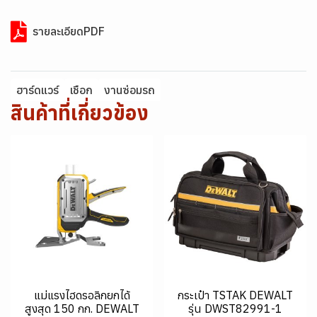
รายละเอียดPDF
ฮาร์ดแวร์
เชือก
งานซ่อมรถ
สินค้าที่เกี่ยวข้อง
แม่แรงไฮดรอลิกยกได้
กระเป๋า TSTAK DEWALT
สูงสุด 150 กก. DEWALT
รุ่น DWST82991-1