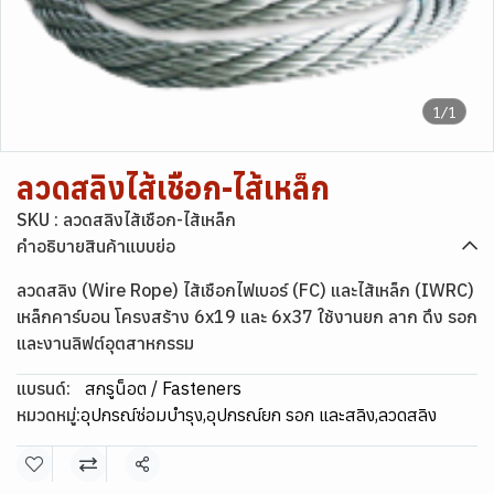
1/1
ลวดสลิงไส้เชือก-ไส้เหล็ก
SKU : ลวดสลิงไส้เชือก-ไส้เหล็ก
คำอธิบายสินค้าแบบย่อ
ลวดสลิง (Wire Rope) ไส้เชือกไฟเบอร์ (FC) และไส้เหล็ก (IWRC)
เหล็กคาร์บอน โครงสร้าง 6x19 และ 6x37 ใช้งานยก ลาก ดึง รอก
และงานลิฟต์อุตสาหกรรม
แบรนด์:
สกรูน็อต / Fasteners
หมวดหมู่:
อุปกรณ์ซ่อมบำรุง
,
อุปกรณ์ยก รอก และสลิง
,
ลวดสลิง
แชร์