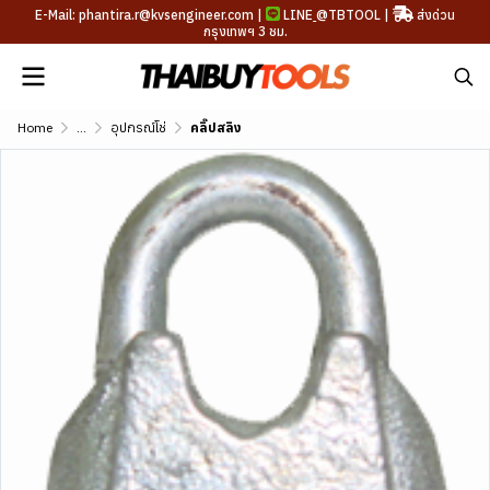
E-Mail: phantira.r@kvsengineer.com |
LINE
@TBTOOL
|
ส่งด่วน
กรุงเทพฯ 3 ชม.
Home
...
อุปกรณ์โช่
คลิ๊ปสลิง