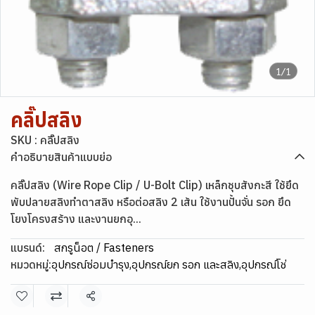
1/1
คลิ๊ปสลิง
SKU : คลิ๊ปสลิง
คำอธิบายสินค้าแบบย่อ
คลิ๊ปสลิง (Wire Rope Clip / U-Bolt Clip) เหล็กชุบสังกะสี ใช้ยึด
พับปลายสลิงทำตาสลิง หรือต่อสลิง 2 เส้น ใช้งานปั้นจั่น รอก ยึด
โยงโครงสร้าง และงานยกอุ...
แบรนด์:
สกรูน็อต / Fasteners
หมวดหมู่:
อุปกรณ์ซ่อมบำรุง
,
อุปกรณ์ยก รอก และสลิง
,
อุปกรณ์โช่
แชร์