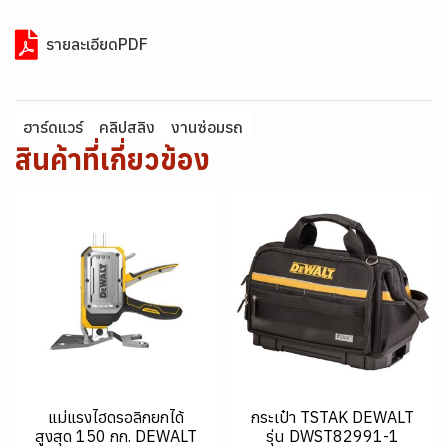
รายละเอียดPDF
ฮาร์ดแวร์
คลิปสลิง
งานซ่อมรถ
สินค้าที่เกี่ยวข้อง
แม่แรงไฮดรอลิกยกได้
กระเป๋า TSTAK DEWALT
สูงสุด 150 กก. DEWALT
รุ่น DWST82991-1