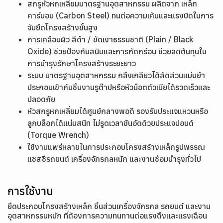
สกรูหัวหกเหลี่ยมมาตรฐานอุตสาหกรรม ผลิตจาก เหล็ก
คาร์บอน (Carbon Steel) ทนต่อความเค้นและแรงบิดในการ
จับยึดโครงสร้างขั้นสูง
การเคลือบผิว สีดำ / ขัดเงาธรรมชาติ (Plain / Black
Oxide) ช่วยป้องกันสนิมและการกัดกร่อน ช่วยลดต้นทุนใน
การบำรุงรักษาโครงสร้างระยะยาว
ระบบ มาตรฐานอุตสาหกรรม กลึงเกลียวได้สัดส่วนแม่นยำ
ประกอบเข้ากับชิ้นงานรูต๊าปหรือหัวน็อตตัวเมียได้รวดเร็วและ
ปลอดภัย
หัวสกรูหกเหลี่ยมได้ศูนย์กลางพอดี รองรับประแจแหวนหรือ
ลูกบล็อกได้แน่นสนิท ไม่รูดเวลาขันอัดด้วยประแจปอนด์
(Torque Wrench)
ใช้งานแพร่หลายในการประกอบโครงสร้างเหล็กรูปพรรณ
แชสซีรถยนต์ เครื่องจักรกลหนัก และงานซ่อมบำรุงทั่วไป
การใช้งาน
ยึดประกอบโครงสร้างเหล็ก ชิ้นส่วนเครื่องจักรกล รถยนต์ และงาน
อุตสาหกรรมหนัก ที่ต้องการความทนทานต่อแรงดึงและแรงเฉือน