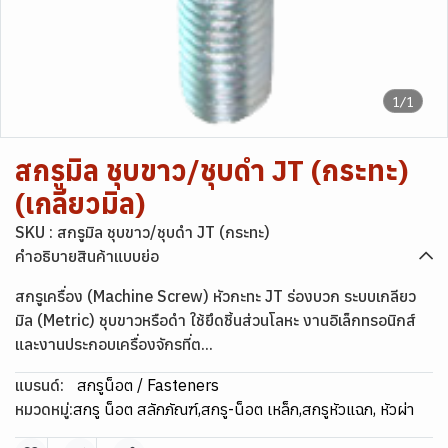
1/1
สกรูมิล ชุบขาว/ชุบดำ JT (กระทะ)
(เกลียวมิล)
SKU : สกรูมิล ชุบขาว/ชุบดำ JT (กระทะ)
คำอธิบายสินค้าแบบย่อ
สกรูเครื่อง (Machine Screw) หัวกะทะ JT ร่องบวก ระบบเกลียว
มิล (Metric) ชุบขาวหรือดำ ใช้ยึดชิ้นส่วนโลหะ งานอิเล็กทรอนิกส์
และงานประกอบเครื่องจักรที่ต...
แบรนด์:
สกรูน็อต / Fasteners
หมวดหมู่:
สกรู น็อต สลักภัณฑ์
,
สกรู-น็อต เหล็ก
,
สกรูหัวแฉก, หัวผ่า