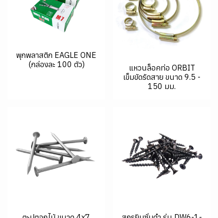
พุกพลาสติก EAGLE ONE
(กล่องละ 100 ตัว)
แหวนล็อคท่อ ORBIT
เข็มขัดรัดสาย ขนาด 9.5 -
150 มม.
ตะปูตอกไม้ ขนาด 4x7
สกรูยิบซั่มดำ รุ่น DW6-1-