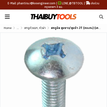
E-Mail: phantira.r@kvsengineer.com |
LINE
@TBTOOL
|
ส่งด่วน
กรุงเทพฯ 3 ชม.
Home
...
สกรูหัวแฉก, หัวผ่า
สกรูมิล ชุบขาว/ชุบดำ JT (กระทะ) (เกลียวมิล)