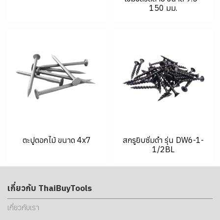
150 มม.
ตะปูตอกไม้ ขนาด 4x7
สกรูยิบซั่มดำ รุ่น DW6-1-
1/2BL
เกี่ยวกับ ThaiBuyTools
เกี่ยวกับเรา