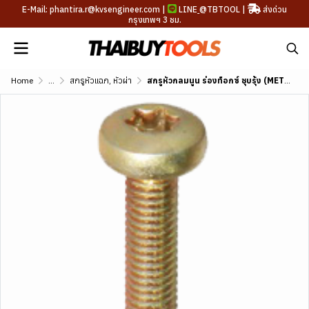
E-Mail: phantira.r@kvsengineer.com |
LINE
@TBTOOL
|
ส่งด่วน
กรุงเทพฯ 3 ชม.
Home
...
สกรูหัวแฉก, หัวผ่า
สกรูหัวกลมนูน ร่องท็อกซ์ ชุบรุ้ง (METRIC)