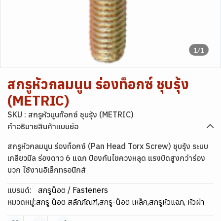
1/1
สกรูหัวกลมนูน ร่องท็อกซ์ ชุบรุ้ง
(METRIC)
SKU : สกรูหัวนูนท๊อกซ์ ชุบรุ้ง (METRIC)
คำอธิบายสินค้าแบบย่อ
สกรูหัวกลมนูน ร่องท็อกซ์ (Pan Head Torx Screw) ชุบรุ้ง ระบบ
เกลียวมิล ร่องดาว 6 แฉก ป้องกันไขควงหลุด แรงบิดสูงกว่าร่อง
บวก ใช้งานอิเล็กทรอนิกส์
แบรนด์:
สกรูน็อต / Fasteners
หมวดหมู่:
สกรู น็อต สลักภัณฑ์
,
สกรู-น็อต เหล็ก
,
สกรูหัวแฉก, หัวผ่า