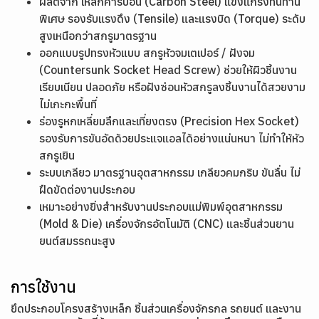
ผลิตจาก เหล็กคาร์บอน (Carbon Steel) แข็งแกร่งทนทาน
พิเศษ รองรับแรงดึง (Tensile) และแรงบิด (Torque) ระดับ
สูงเหนือกว่าสกรูมาตรฐาน
ออกแบบรูปทรงหัวแบบ สกรูหัวจมเตเปอร์ / ฝังจม
(Countersunk Socket Head Screw) ช่วยให้ผิวชิ้นงาน
เรียบเนียน ปลอดภัย หรือฝังซ่อนหัวสกรูลงชิ้นงานได้สวยงาม
ไม่เกะกะพื้นที่
ร่องรูหกเหลี่ยมลึกและเที่ยงตรง (Precision Hex Socket)
รองรับการขันอัดด้วยประแจแอลได้อย่างแน่นหนา ไม่ทำให้หัว
สกรูเยิน
ระบบเกลียว มาตรฐานอุตสาหกรรม เกลียวคมกริบ ขันลื่น ไม่
ฝืดขัดต่องานประกอบ
เหมาะอย่างยิ่งสำหรับงานประกอบแม่พิมพ์อุตสาหกรรม
(Mold & Die) เครื่องจักรอัตโนมัติ (CNC) และชิ้นส่วนยาน
ยนต์สมรรถนะสูง
การใช้งาน
ยึดประกอบโครงสร้างเหล็ก ชิ้นส่วนเครื่องจักรกล รถยนต์ และงาน