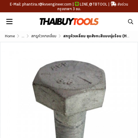
E-Mail: phantira.r@kvsengineer.com |
LINE
@TBTOOL
|
ส่งด่วน
กรุงเทพฯ 3 ชม.
Home
...
สกรูหัวหกเหลี่ยม
สกรูหัวเหลี่ยม ชุบสังกะสีแบบจุ่มร้อน (HDG)