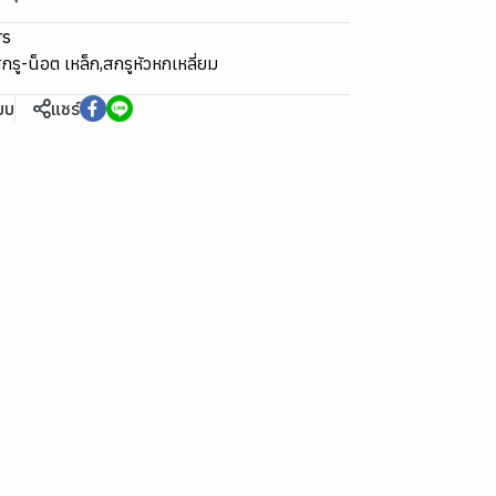
rs
กรู-น็อต เหล็ก
,
สกรูหัวหกเหลี่ยม
ียบ
แชร์