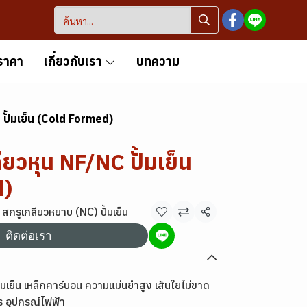
ราคา
เกี่ยวกับเรา
บทความ
C ปั้มเย็น (Cold Formed)
ลียวหุน NF/NC ปั้มเย็น
d)
สกรูเกลียวหยาบ (NC) ปั้มเย็น
แชร์
ติดต่อเรา
ั้มเย็น เหล็กคาร์บอน ความแม่นยำสูง เส้นใยไม่ขาด
กร อุปกรณ์ไฟฟ้า