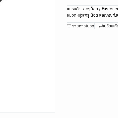
แบรนด์:
สกรูน็อต / Fastene
หมวดหมู่:
สกรู น็อต สลักภัณฑ์
,
ส
รายการโปรด
เปรียบเท