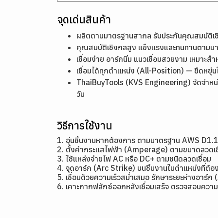
จุดเด่นสินค้า
ผลิตตามมาตรฐานสากล รับประกันคุณสมบัติ
คุณสมบัติเชิงกลสูง แข็งแรงและทนทานตาม
เชื่อมง่าย อาร์กนิ่ม แนวเชื่อมสวยงาม เหมาะสำ
เชื่อมได้ทุกตำแหน่ง (All-Position) — ยืดหย
ThaiBuyTools (KVS Engineering) จัดจำหน่า
วัน
วิธีการใช้งาน
1. อุ่นชิ้นงานหากต้องการ ตามมาตรฐาน AWS D1.
2. ตั้งค่ากระแสไฟฟ้า (Amperage) ตามขนาดลว
3. ใช้แหล่งจ่ายไฟ AC หรือ DC+ ตามชนิดลวดเชื่อม
4. จุดอาร์ก (Arc Strike) บนชิ้นงานในตำแหน่งที่ต้อง
5. เชื่อมด้วยความเร็วสม่ำเสมอ รักษาระยะห่างอาร์ก 
6. เคาะกากฟลักซ์ออกหลังเชื่อมเสร็จ ตรวจสอบความ