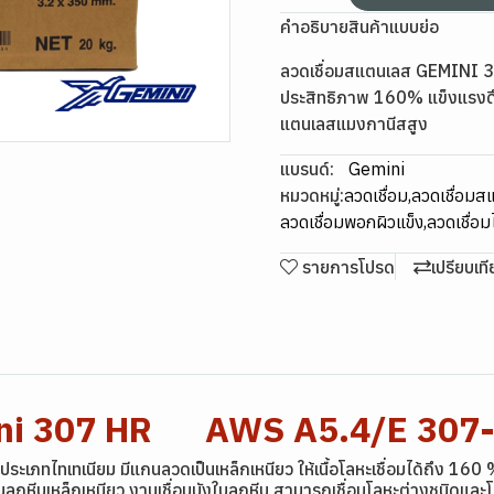
คำอธิบายสินค้าแบบย่อ
ลวดเชื่อมสแตนเลส GEMINI 
ประสิทธิภาพ 160% แข็งแรงด
แตนเลสแมงกานีสสูง
แบรนด์:
Gemini
หมวดหมู่:
ลวดเชื่อม
,
ลวดเชื่อม
ลวดเชื่อมพอกผิวแข็ง
,
ลวดเชื่อ
รายการโปรด
เปรียบเท
mini 307 HR AWS A5.4/E 307
ระเภทไทเทเนียม มีแกนลวดเป็นเหล็กเหนียว ให้เนื้อโลหะเชื่อมได้ถึง 160
ซ่อมลูกหีบเหล็กเหนียว งานเชื่อมบังใบลูกหีบ สามารถเชื่อมโลหะต่างชนิ