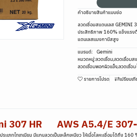
คำอธิบายสินค้าแบบย่อ
ลวดเชื่อมสแตนเลส GEMINI 
ประสิทธิภาพ 160% แข็งแรงด
แตนเลสแมงกานีสสูง
แบรนด์:
Gemini
หมวดหมู่:
ลวดเชื่อม
,
ลวดเชื่อม
ลวดเชื่อมพอกผิวแข็ง
,
ลวดเชื่อ
รายการโปรด
เปรียบเท
mini 307 HR AWS A5.4/E 307
ระเภทไทเทเนียม มีแกนลวดเป็นเหล็กเหนียว ให้เนื้อโลหะเชื่อมได้ถึง 160