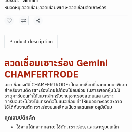
แบรนด์:
Gemini
หมวดหมู่:
ลวดเชื่อม
,
ลวดเชื่อมพิเศษ
,
ลวดเชื่อมตัดเซาะร่อง
แชร์
Product description
ลวดเชื่อมเซาะร่อง Gemini
CHAMFERTRODE
ลวดเชื่อมเจมินี่ CHAMFERTRODE เป็นลวดเชื่อมที่ออกแบบมาพิเศษ
สำหรับงานตัด เซาะร่องโดยไม่ต้องใช้ลมช่วย ในสารพอกหุ้มไม่มี
ธาตุคาร์บอนทำให้เหมาะสำหรับงานเซาะร่องสเตนเลส เพราะ
คาร์บอนจะไม่ลงไปแทรกตัวในแนวเชื่อม ทำให้แนวเซาะร่องสะอาด
ใช้ได้กับงานตัด เซาะร่องบนเหล็กเหนียว สเตนเลส อลูมิเนียม
คุณสมบัติหลัก
ใช้งานได้หลากหลาย: ใช้ตัด, เซาะร่อง, และเจาะรูบนเหล็ก