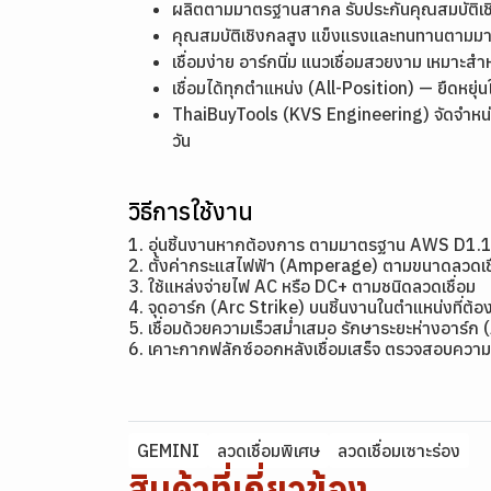
ผลิตตามมาตรฐานสากล รับประกันคุณสมบัติ
คุณสมบัติเชิงกลสูง แข็งแรงและทนทานตาม
เชื่อมง่าย อาร์กนิ่ม แนวเชื่อมสวยงาม เหมาะสำ
เชื่อมได้ทุกตำแหน่ง (All-Position) — ยืดหย
ThaiBuyTools (KVS Engineering) จัดจำหน่า
วัน
วิธีการใช้งาน
1. อุ่นชิ้นงานหากต้องการ ตามมาตรฐาน AWS D1.
2. ตั้งค่ากระแสไฟฟ้า (Amperage) ตามขนาดลว
3. ใช้แหล่งจ่ายไฟ AC หรือ DC+ ตามชนิดลวดเชื่อม
4. จุดอาร์ก (Arc Strike) บนชิ้นงานในตำแหน่งที่ต้อง
5. เชื่อมด้วยความเร็วสม่ำเสมอ รักษาระยะห่างอาร์ก 
6. เคาะกากฟลักซ์ออกหลังเชื่อมเสร็จ ตรวจสอบความ
GEMINI
ลวดเชื่อมพิเศษ
ลวดเชื่อมเซาะร่อง
สินค้าที่เกี่ยวข้อง