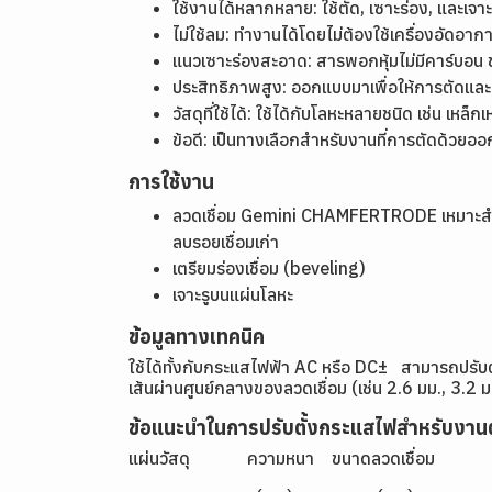
ใช้งานได้หลากหลาย: ใช้ตัด, เซาะร่อง, และเจาะ
ไม่ใช้ลม: ทำงานได้โดยไม่ต้องใช้เครื่องอัดอาก
แนวเซาะร่องสะอาด: สารพอกหุ้มไม่มีคาร์บอน
ประสิทธิภาพสูง: ออกแบบมาเพื่อให้การตัดและ
วัสดุที่ใช้ได้: ใช้ได้กับโลหะหลายชนิด เช่น เ
ข้อดี: เป็นทางเลือกสำหรับงานที่การตัดด้วย
การใช้งาน
ลวดเชื่อม Gemini CHAMFERTRODE เหมาะสำหรับ
ลบรอยเชื่อมเก่า
เตรียมร่องเชื่อม (beveling)
เจาะรูบนแผ่นโลหะ
ข้อมูลทางเทคนิค
ใช้ได้ทั้งกับกระแสไฟฟ้า AC หรือ DC± สามารถปรั
เส้นผ่านศูนย์กลางของลวดเชื่อม (เช่น 2.6 มม., 3.2 ม
ข้อแนะนำในการปรับตั้งกระแสไฟสำหรับงาน
แผ่นวัสดุ ความหนา ขนาดลวดเชื่อม ก