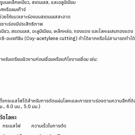
รูบนเหล็กเหนียว, สเตนเลส, และอลูมิเนียม
าศหรือลมเก๊าจ์
 ช่วยให้แนวเซาะร่องบนสเตนเลสสะอาด
เซาะร่องมีประสิทธิภาพ
หล็กเหนียว, สแตนเลส, อะลูมิเนียม, เหล็กหล่อ, ทองแดง และโลหะผสมทองแดง
ออกซี-อะเซทิลีน (Oxy-acetylene cutting) ทำได้ยากหรือไม่สามารถทำไ
เตรียมผิวงานก่อนเชื่อมหรือแก้ไขงานเชื่อม เช่น:
บตั้งกระแสไฟได้สำหรับการตัดแผ่นโลหะและการเซาะร่องตามความลึกที่
ม., 4.0 มม., 5.0 มม.)
ตัดโลหะ
ระแสไฟ ความเร็วในการตัด