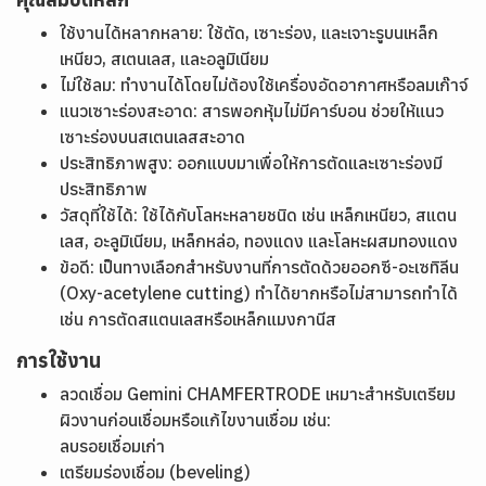
ใช้งานได้หลากหลาย: ใช้ตัด, เซาะร่อง, และเจาะรูบนเหล็ก
เหนียว, สเตนเลส, และอลูมิเนียม
ไม่ใช้ลม: ทำงานได้โดยไม่ต้องใช้เครื่องอัดอากาศหรือลมเก๊าจ์
แนวเซาะร่องสะอาด: สารพอกหุ้มไม่มีคาร์บอน ช่วยให้แนว
เซาะร่องบนสเตนเลสสะอาด
ประสิทธิภาพสูง: ออกแบบมาเพื่อให้การตัดและเซาะร่องมี
ประสิทธิภาพ
วัสดุที่ใช้ได้: ใช้ได้กับโลหะหลายชนิด เช่น เหล็กเหนียว, สแตน
เลส, อะลูมิเนียม, เหล็กหล่อ, ทองแดง และโลหะผสมทองแดง
ข้อดี: เป็นทางเลือกสำหรับงานที่การตัดด้วยออกซี-อะเซทิลีน
(Oxy-acetylene cutting) ทำได้ยากหรือไม่สามารถทำได้
เช่น การตัดสแตนเลสหรือเหล็กแมงกานีส
การใช้งาน
ลวดเชื่อม Gemini CHAMFERTRODE เหมาะสำหรับเตรียม
ผิวงานก่อนเชื่อมหรือแก้ไขงานเชื่อม เช่น:
ลบรอยเชื่อมเก่า
เตรียมร่องเชื่อม (beveling)