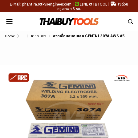
E-Mail: phantira.r@kvsengineer.com |
LINE
@TBTOOL
|
ส่งด่วน
กรุงเทพฯ 3 ชม.
Home
...
เกรด 307
ลวดเชื่อมสแตนเลส GEMINI 307A AWS A5.4 E307-16