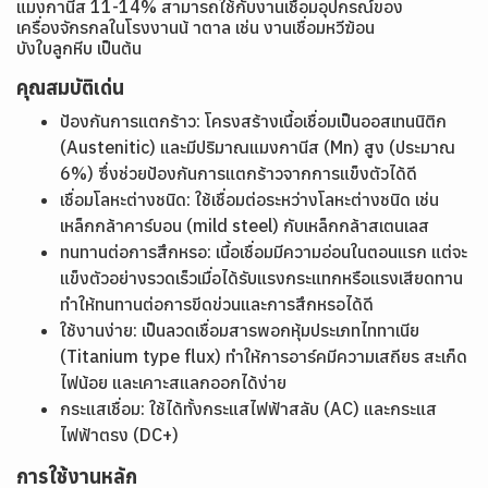
แมงกานีส 11-14% สามารถใช้กับงานเชื่อมอุปกรณ์ของ
เครื่องจักรกลในโรงงานน้ าตาล เช่น งานเชื่อมหวีฆ้อน
บังใบลูกหีบ เป็นต้น
คุณสมบัติเด่น
ป้องกันการแตกร้าว: โครงสร้างเนื้อเชื่อมเป็นออสเทนนิติก
(Austenitic) และมีปริมาณแมงกานีส (Mn) สูง (ประมาณ
6%) ซึ่งช่วยป้องกันการแตกร้าวจากการแข็งตัวได้ดี
เชื่อมโลหะต่างชนิด: ใช้เชื่อมต่อระหว่างโลหะต่างชนิด เช่น
เหล็กกล้าคาร์บอน (mild steel) กับเหล็กกล้าสเตนเลส
ทนทานต่อการสึกหรอ: เนื้อเชื่อมมีความอ่อนในตอนแรก แต่จะ
แข็งตัวอย่างรวดเร็วเมื่อได้รับแรงกระแทกหรือแรงเสียดทาน
ทำให้ทนทานต่อการขีดข่วนและการสึกหรอได้ดี
ใช้งานง่าย: เป็นลวดเชื่อมสารพอกหุ้มประเภทไททาเนีย
(Titanium type flux) ทำให้การอาร์คมีความเสถียร สะเก็ด
ไฟน้อย และเคาะสแลกออกได้ง่าย
กระแสเชื่อม: ใช้ได้ทั้งกระแสไฟฟ้าสลับ (AC) และกระแส
ไฟฟ้าตรง (DC+)
การใช้งานหลัก