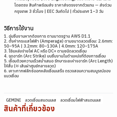
โดยตรง สินค้าพร้อมส่ง ราคาส่งตรงจากตัวแทน — ส่งด่วน
กรุงเทพ 3 ชั่วโมง | EEC วันถัดไป | ทั่วประเทศ 1–3 วัน
วิธีการใช้งาน
1. อุ่นชิ้นงานหากต้องการ ตามมาตรฐาน AWS D1.1
2. ตั้งค่ากระแสไฟฟ้า (Amperage) ตามขนาดลวดเชื่อม: 2.6mm:
50–95A | 3.2mm: 80–130A | 4.0mm: 120–175A
3. ใช้แหล่งจ่ายไฟ AC หรือ DC+ ตามชนิดลวดเชื่อม
4. จุดอาร์ก (Arc Strike) บนชิ้นงานในตำแหน่งที่ต้องการเชื่อม
5. เชื่อมด้วยความเร็วสม่ำเสมอ รักษาระยะห่างอาร์ก (Arc Length)
ให้สั้น (≈ เส้นผ่าศูนย์กลางลวด)
6. เคาะกากฟลักซ์ออกหลังเชื่อมเสร็จ ตรวจสอบความสมบูรณ์ของ
แนวเชื่อม
GEMINI
ลวดเชื่อมสแตนเลส
ลวดเชื่อมไฟฟ้าสแตนเลส
สินค้าที่เกี่ยวข้อง