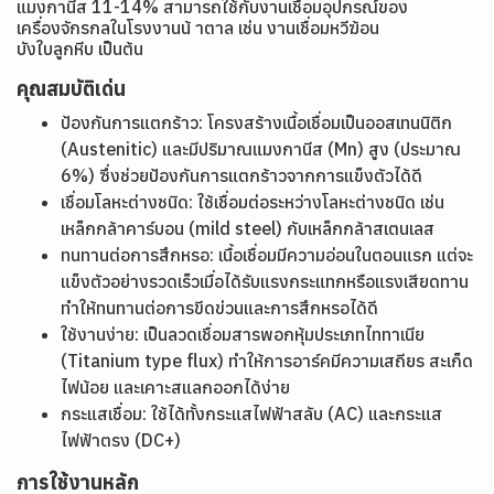
แมงกานีส 11-14% สามารถใช้กับงานเชื่อมอุปกรณ์ของ
เครื่องจักรกลในโรงงานน้ าตาล เช่น งานเชื่อมหวีฆ้อน
บังใบลูกหีบ เป็นต้น
คุณสมบัติเด่น
ป้องกันการแตกร้าว: โครงสร้างเนื้อเชื่อมเป็นออสเทนนิติก
(Austenitic) และมีปริมาณแมงกานีส (Mn) สูง (ประมาณ
6%) ซึ่งช่วยป้องกันการแตกร้าวจากการแข็งตัวได้ดี
เชื่อมโลหะต่างชนิด: ใช้เชื่อมต่อระหว่างโลหะต่างชนิด เช่น
เหล็กกล้าคาร์บอน (mild steel) กับเหล็กกล้าสเตนเลส
ทนทานต่อการสึกหรอ: เนื้อเชื่อมมีความอ่อนในตอนแรก แต่จะ
แข็งตัวอย่างรวดเร็วเมื่อได้รับแรงกระแทกหรือแรงเสียดทาน
ทำให้ทนทานต่อการขีดข่วนและการสึกหรอได้ดี
ใช้งานง่าย: เป็นลวดเชื่อมสารพอกหุ้มประเภทไททาเนีย
(Titanium type flux) ทำให้การอาร์คมีความเสถียร สะเก็ด
ไฟน้อย และเคาะสแลกออกได้ง่าย
กระแสเชื่อม: ใช้ได้ทั้งกระแสไฟฟ้าสลับ (AC) และกระแส
ไฟฟ้าตรง (DC+)
การใช้งานหลัก