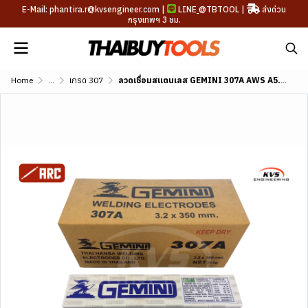
E-Mail: phantira.r@kvsengineer.com |
LINE
@TBTOOL
|
ส่งด่วน
กรุงเทพฯ 3 ชม.
Home
...
เกรด 307
ลวดเชื่อมสแตนเลส GEMINI 307A AWS A5.4 E307-16