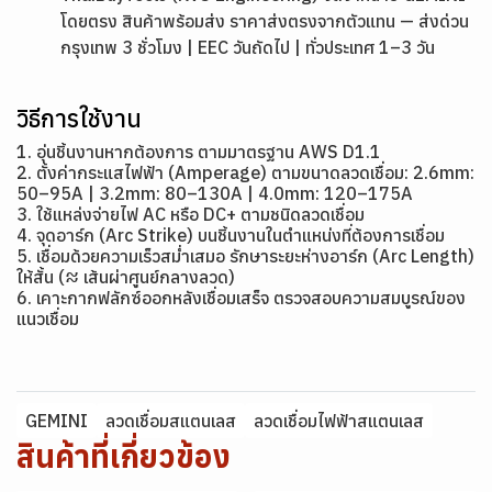
โดยตรง สินค้าพร้อมส่ง ราคาส่งตรงจากตัวแทน — ส่งด่วน
กรุงเทพ 3 ชั่วโมง | EEC วันถัดไป | ทั่วประเทศ 1–3 วัน
วิธีการใช้งาน
1. อุ่นชิ้นงานหากต้องการ ตามมาตรฐาน AWS D1.1
2. ตั้งค่ากระแสไฟฟ้า (Amperage) ตามขนาดลวดเชื่อม: 2.6mm:
50–95A | 3.2mm: 80–130A | 4.0mm: 120–175A
3. ใช้แหล่งจ่ายไฟ AC หรือ DC+ ตามชนิดลวดเชื่อม
4. จุดอาร์ก (Arc Strike) บนชิ้นงานในตำแหน่งที่ต้องการเชื่อม
5. เชื่อมด้วยความเร็วสม่ำเสมอ รักษาระยะห่างอาร์ก (Arc Length)
ให้สั้น (≈ เส้นผ่าศูนย์กลางลวด)
6. เคาะกากฟลักซ์ออกหลังเชื่อมเสร็จ ตรวจสอบความสมบูรณ์ของ
แนวเชื่อม
GEMINI
ลวดเชื่อมสแตนเลส
ลวดเชื่อมไฟฟ้าสแตนเลส
สินค้าที่เกี่ยวข้อง