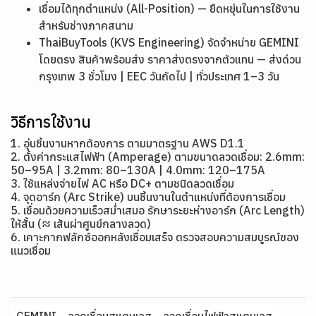
เชื่อมได้ทุกตำแหน่ง (All-Position) — ยืดหยุ่นในการใช้งาน
สำหรับช่างภาคสนาม
ThaiBuyTools (KVS Engineering) จัดจำหน่าย GEMINI
โดยตรง สินค้าพร้อมส่ง ราคาส่งตรงจากตัวแทน — ส่งด่วน
กรุงเทพ 3 ชั่วโมง | EEC วันถัดไป | ทั่วประเทศ 1–3 วัน
วิธีการใช้งาน
1. อุ่นชิ้นงานหากต้องการ ตามมาตรฐาน AWS D1.1
2. ตั้งค่ากระแสไฟฟ้า (Amperage) ตามขนาดลวดเชื่อม: 2.6mm:
50–95A | 3.2mm: 80–130A | 4.0mm: 120–175A
3. ใช้แหล่งจ่ายไฟ AC หรือ DC+ ตามชนิดลวดเชื่อม
4. จุดอาร์ก (Arc Strike) บนชิ้นงานในตำแหน่งที่ต้องการเชื่อม
5. เชื่อมด้วยความเร็วสม่ำเสมอ รักษาระยะห่างอาร์ก (Arc Length)
ให้สั้น (≈ เส้นผ่าศูนย์กลางลวด)
6. เคาะกากฟลักซ์ออกหลังเชื่อมเสร็จ ตรวจสอบความสมบูรณ์ของ
แนวเชื่อม