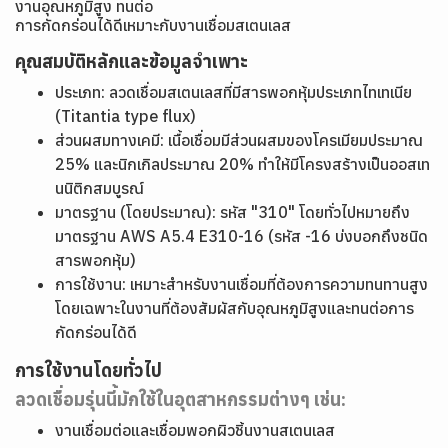
งานอุณหภูมิสูง ทนต่อ
การกัดกร่อนได้ดีเหมาะกับงานเชื่อมสเตนเลส
คุณสมบัติหลักและข้อมูลจำเพาะ
ประเภท: ลวดเชื่อมสเตนเลสที่มีสารพอกหุ้มประเภทไทเทเนีย
(Titantia type flux)
ส่วนผสมทางเคมี: เนื้อเชื่อมมีส่วนผสมของโครเมียมประมาณ
25% และนิกเกิลประมาณ 20% ทำให้มีโครงสร้างเป็นออสเท
นนิติกสมบูรณ์
มาตรฐาน (โดยประมาณ): รหัส "310" โดยทั่วไปหมายถึง
มาตรฐาน AWS A5.4 E310-16 (รหัส -16 บ่งบอกถึงชนิด
สารพอกหุ้ม)
การใช้งาน: เหมาะสำหรับงานเชื่อมที่ต้องการความทนทานสูง
โดยเฉพาะในงานที่ต้องสัมผัสกับอุณหภูมิสูงและทนต่อการ
กัดกร่อนได้ดี
การใช้งานโดยทั่วไป
ลวดเชื่อมรุ่นนี้มักใช้ในอุตสาหกรรมต่างๆ เช่น:
งานเชื่อมต่อและเชื่อมพอกผิวชิ้นงานสเตนเลส