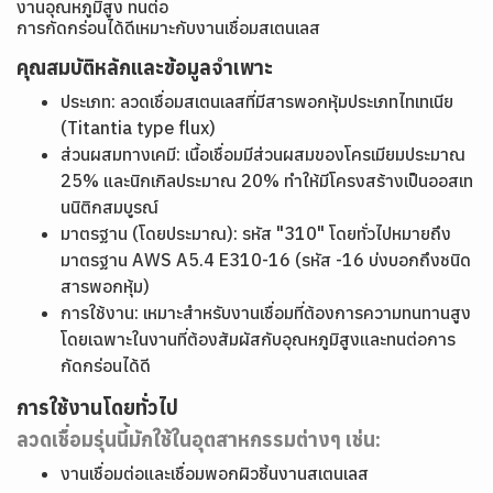
งานอุณหภูมิสูง ทนต่อ
การกัดกร่อนได้ดีเหมาะกับงานเชื่อมสเตนเลส
คุณสมบัติหลักและข้อมูลจำเพาะ
ประเภท: ลวดเชื่อมสเตนเลสที่มีสารพอกหุ้มประเภทไทเทเนีย
(Titantia type flux)
ส่วนผสมทางเคมี: เนื้อเชื่อมมีส่วนผสมของโครเมียมประมาณ
25% และนิกเกิลประมาณ 20% ทำให้มีโครงสร้างเป็นออสเท
นนิติกสมบูรณ์
มาตรฐาน (โดยประมาณ): รหัส "310" โดยทั่วไปหมายถึง
มาตรฐาน AWS A5.4 E310-16 (รหัส -16 บ่งบอกถึงชนิด
สารพอกหุ้ม)
การใช้งาน: เหมาะสำหรับงานเชื่อมที่ต้องการความทนทานสูง
โดยเฉพาะในงานที่ต้องสัมผัสกับอุณหภูมิสูงและทนต่อการ
กัดกร่อนได้ดี
การใช้งานโดยทั่วไป
ลวดเชื่อมรุ่นนี้มักใช้ในอุตสาหกรรมต่างๆ เช่น:
งานเชื่อมต่อและเชื่อมพอกผิวชิ้นงานสเตนเลส