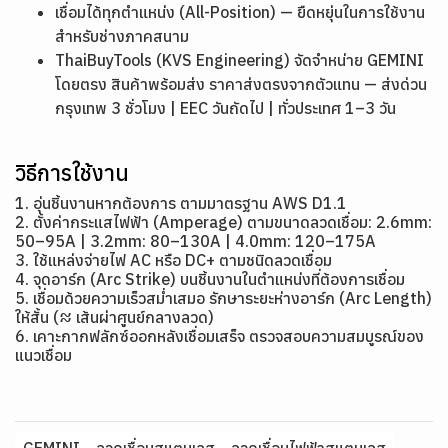
เชื่อมได้ทุกตำแหน่ง (All-Position) — ยืดหยุ่นในการใช้งาน
สำหรับช่างภาคสนาม
ThaiBuyTools (KVS Engineering) จัดจำหน่าย GEMINI
โดยตรง สินค้าพร้อมส่ง ราคาส่งตรงจากตัวแทน — ส่งด่วน
กรุงเทพ 3 ชั่วโมง | EEC วันถัดไป | ทั่วประเทศ 1–3 วัน
วิธีการใช้งาน
1. อุ่นชิ้นงานหากต้องการ ตามมาตรฐาน AWS D1.1
2. ตั้งค่ากระแสไฟฟ้า (Amperage) ตามขนาดลวดเชื่อม: 2.6mm:
50–95A | 3.2mm: 80–130A | 4.0mm: 120–175A
3. ใช้แหล่งจ่ายไฟ AC หรือ DC+ ตามชนิดลวดเชื่อม
4. จุดอาร์ก (Arc Strike) บนชิ้นงานในตำแหน่งที่ต้องการเชื่อม
5. เชื่อมด้วยความเร็วสม่ำเสมอ รักษาระยะห่างอาร์ก (Arc Length)
ให้สั้น (≈ เส้นผ่าศูนย์กลางลวด)
6. เคาะกากฟลักซ์ออกหลังเชื่อมเสร็จ ตรวจสอบความสมบูรณ์ของ
แนวเชื่อม