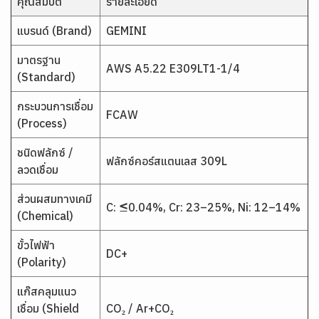
คุณสมบัติ
รายละเอียด
แบรนด์ (Brand)
GEMINI
มาตรฐาน
AWS A5.22 E309LT1-1/4
(Standard)
กระบวนการเชื่อม
FCAW
(Process)
ชนิดฟลักซ์ /
ฟลักซ์คอร์สแตนเลส 309L
ลวดเชื่อม
ส่วนผสมทางเคมี
C: ≤0.04%, Cr: 23–25%, Ni: 12–14%
(Chemical)
ขั้วไฟฟ้า
DC+
(Polarity)
แก๊สคลุมแนว
เชื่อม (Shield
CO₂ / Ar+CO₂