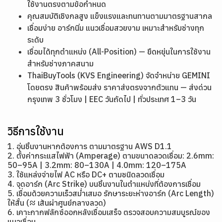
ใช้งานตรงตามข้อกำหนด
คุณสมบัติเชิงกลสูง แข็งแรงและทนทานตามมาตรฐานสากล
เชื่อมง่าย อาร์กนิ่ม แนวเชื่อมสวยงาม เหมาะสำหรับช่างทุก
ระดับ
เชื่อมได้ทุกตำแหน่ง (All-Position) — ยืดหยุ่นในการใช้งาน
สำหรับช่างภาคสนาม
ThaiBuyTools (KVS Engineering) จัดจำหน่าย GEMINI
โดยตรง สินค้าพร้อมส่ง ราคาส่งตรงจากตัวแทน — ส่งด่วน
กรุงเทพ 3 ชั่วโมง | EEC วันถัดไป | ทั่วประเทศ 1–3 วัน
วิธีการใช้งาน
1. อุ่นชิ้นงานหากต้องการ ตามมาตรฐาน AWS D1.1
2. ตั้งค่ากระแสไฟฟ้า (Amperage) ตามขนาดลวดเชื่อม: 2.6mm:
50–95A | 3.2mm: 80–130A | 4.0mm: 120–175A
3. ใช้แหล่งจ่ายไฟ AC หรือ DC+ ตามชนิดลวดเชื่อม
4. จุดอาร์ก (Arc Strike) บนชิ้นงานในตำแหน่งที่ต้องการเชื่อม
5. เชื่อมด้วยความเร็วสม่ำเสมอ รักษาระยะห่างอาร์ก (Arc Length)
ให้สั้น (≈ เส้นผ่าศูนย์กลางลวด)
6. เคาะกากฟลักซ์ออกหลังเชื่อมเสร็จ ตรวจสอบความสมบูรณ์ของ
แนวเชื่อม