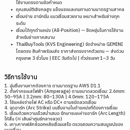
ใช้งานตรงตามข้อกำหนด
คุณสมบัติเชิงกลสูง แข็งแรงและทนทานตามมาตรฐานสากล
เชื่อมง่าย อาร์กนิ่ม แนวเชื่อมสวยงาม เหมาะสำหรับช่างทุก
ระดับ
เชื่อมได้ทุกตำแหน่ง (All-Position) — ยืดหยุ่นในการใช้งาน
สำหรับช่างภาคสนาม
ThaiBuyTools (KVS Engineering) จัดจำหน่าย GEMINI
โดยตรง สินค้าพร้อมส่ง ราคาส่งตรงจากตัวแทน — ส่งด่วน
กรุงเทพ 3 ชั่วโมง | EEC วันถัดไป | ทั่วประเทศ 1–3 วัน
วิธีการใช้งาน
1. อุ่นชิ้นงานหากต้องการ ตามมาตรฐาน AWS D1.1
2. ตั้งค่ากระแสไฟฟ้า (Amperage) ตามขนาดลวดเชื่อม: 2.6mm:
50–95A | 3.2mm: 80–130A | 4.0mm: 120–175A
3. ใช้แหล่งจ่ายไฟ AC หรือ DC+ ตามชนิดลวดเชื่อม
4. จุดอาร์ก (Arc Strike) บนชิ้นงานในตำแหน่งที่ต้องการเชื่อม
5. เชื่อมด้วยความเร็วสม่ำเสมอ รักษาระยะห่างอาร์ก (Arc Length)
ให้สั้น (≈ เส้นผ่าศูนย์กลางลวด)
6. เคาะกากฟลักซ์ออกหลังเชื่อมเสร็จ ตรวจสอบความสมบูรณ์ของ
แนวเชื่อม