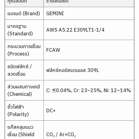
คุณสมบัติ
รายละเอียด
แบรนด์ (Brand)
GEMINI
มาตรฐาน
AWS A5.22 E309LT1-1/4
(Standard)
กระบวนการเชื่อม
FCAW
(Process)
ชนิดฟลักซ์ /
ฟลักซ์คอร์สแตนเลส 309L
ลวดเชื่อม
ส่วนผสมทางเคมี
C: ≤0.04%, Cr: 23–25%, Ni: 12–14%
(Chemical)
ขั้วไฟฟ้า
DC+
(Polarity)
แก๊สคลุมแนว
เชื่อม (Shield
CO₂ / Ar+CO₂