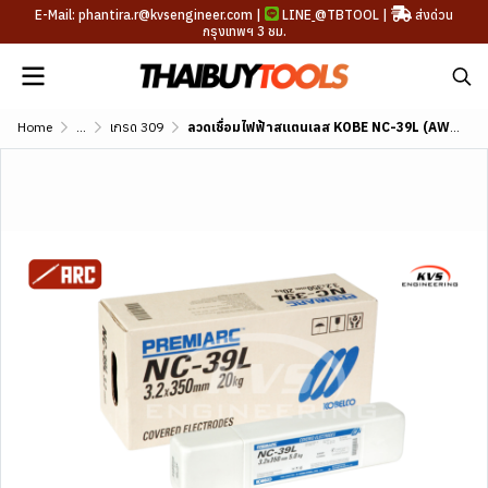
E-Mail: phantira.r@kvsengineer.com |
LINE
@TBTOOL
|
ส่งด่วน
กรุงเทพฯ 3 ชม.
Home
...
เกรด 309
ลวดเชื่อมไฟฟ้าสแตนเลส KOBE NC-39L (AWS A5.4 E309L-16)