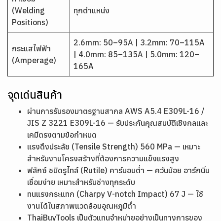
(Welding
ทุกตำแหน่ง
Positions)
2.6mm: 50–95A | 3.2mm: 70–115A
กระแสไฟฟ้า
| 4.0mm: 85–135A | 5.0mm: 120–
(Amperage)
165A
จุดเด่นสินค้า
ผ่านการรับรองมาตรฐานสากล AWS A5.4 E309L-16 /
JIS Z 3221 E309L-16 — รับประกันคุณสมบัติเชิงกลและ
เคมีตรงตามข้อกำหนด
แรงดึงประลัย (Tensile Strength) 560 MPa — เหมาะ
สำหรับงานโครงสร้างที่ต้องการความแข็งแรงสูง
ฟลักซ์ ชนิดรูไทล์ (Rutile) คาร์บอนต่ำ — ควันน้อย อาร์กนิ่ม
เชื่อมง่าย เหมาะสำหรับช่างทุกระดับ
ทนแรงกระแทก (Charpy V-notch Impact) 67 J — ใช้
งานได้ในสภาพแวดล้อมอุณหภูมิต่ำ
ThaiBuyTools เป็นตัวแทนจำหน่ายอย่างเป็นทางการของ