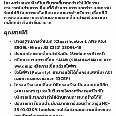
โครงสร้างเฟอร์ไรท์ในปริมาณที่มากกว่า ทำให้มีความ
สามารถในด้านการเชื่อมที่ดี ต้านทานการแตกร้าว และความ
ร้อนได้ดี ในสภาพหลังเชื่อม และเหมาะสำหรับการเชื่อมที่มี
การหลอมละลายเอาส่วนผสมของเหล็กกล้าคาร์บอน และ
เหล็กกล้าเจือต่ำขึ้นมามาก
คุณสมบัติ
มาตรฐานการจำแนก (Classification): AWS A5.4
E309L-16 และ JIS Z3221 D309L-16
ประเภทโลหะ: เหล็กกล้าไร้สนิม (Stainless Steel)
ชนิดกระบวนการเชื่อม: SMAW (Shielded Metal Arc
Welding) หรือการเชื่อมด้วยไฟฟ้า
ขั้วไฟฟ้า (Polarity): สามารถใช้ได้ทั้งกระแสสลับ (AC)
และกระแสตรงขั้วบวก (DCEP)
โครงสร้างรอยเชื่อม: ให้โครงสร้างเป็นออสเตนนิติก
(austenitic) และมีปริมาณโครงสร้างเฟอร์ไรท์ใน
ปริมาณที่มากกว่า ทำให้ต้านทานการแตกร้าวได้ดี
ปริมาณคาร์บอนต่ำ: มีปริมาณคาร์บอนต่ำกว่ารุ่น NC-
39 (0.030% โดยประมาณ) ซึ่งช่วยลดความเสี่ยงของ
การกัดกร่อนตามขอบเกรน