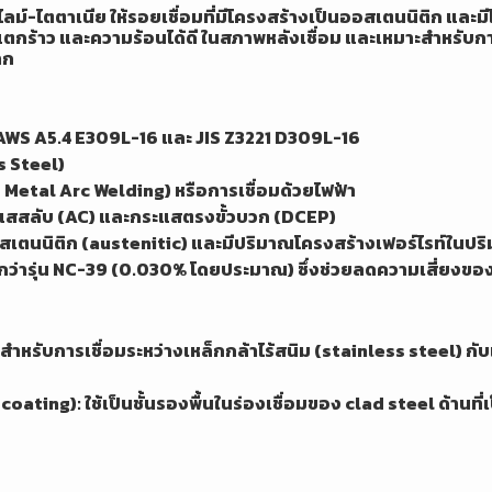
ไลม์-ไตตาเนีย ให้รอยเชื่อมที่มีโครงสร้างเป็นออสเตนนิติก และมี
แตกร้าว และความร้อนได้ดี ในสภาพหลังเชื่อม และเหมาะสำหรับ
าก
AWS A5.4 E309L-16 และ JIS Z3221 D309L-16
s Steel)
Metal Arc Welding) หรือการเชื่อมด้วยไฟฟ้า
กระแสสลับ (AC) และกระแสตรงขั้วบวก (DCEP)
อสเตนนิติก (austenitic) และมีปริมาณโครงสร้างเฟอร์ไรท์ในปริ
ำกว่ารุ่น NC-39 (0.030% โดยประมาณ) ซึ่งช่วยลดความเสี่ยง
่งสำหรับการเชื่อมระหว่างเหล็กกล้าไร้สนิม (stainless steel) ก
ating): ใช้เป็นชั้นรองพื้นในร่องเชื่อมของ clad steel ด้านที่เ