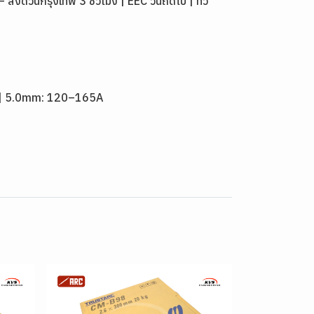
่วนกรุงเทพ 3 ชั่วโมง | EEC วันถัดไป | ทั่ว
A | 5.0mm: 120–165A