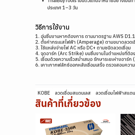
ThaiBuyTools เป็นตัวแทนจำหน่ายอย่างเป็นทา
ประเทศ 1–3 วัน
วิธีการใช้งาน
1. อุ่นชิ้นงานหากต้องการ ตามมาตรฐาน AWS D1.
2. ตั้งค่ากระแสไฟฟ้า (Amperage) ตามขนาดลว
3. ใช้แหล่งจ่ายไฟ AC หรือ DC+ ตามชนิดลวดเชื่อม
4. จุดอาร์ก (Arc Strike) บนชิ้นงานในตำแหน่งที่ต้อง
5. เชื่อมด้วยความเร็วสม่ำเสมอ รักษาระยะห่างอาร์ก 
6. เคาะกากฟลักซ์ออกหลังเชื่อมเสร็จ ตรวจสอบความ
KOBE
ลวดเชื่อมสแตนเลส
ลวดเชื่อมไฟฟ้าสแต
สินค้าที่เกี่ยวข้อง