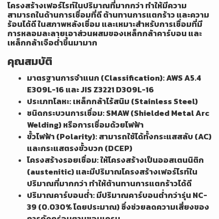
โครงสร้างเฟอร์ไรท์ในปริมาณที่มากกว่า ทำให้มีความ
สามารถในด้านการเชื่อมที่ดี ต้านทานการแตกร้าว และความ
ร้อนได้ดี ในสภาพหลังเชื่อม และเหมาะสำหรับการเชื่อมที่มี
การหลอมละลายเอาส่วนผสมของเหล็กกล้าคาร์บอน และ
เหล็กกล้าเจือต่ำขึ้นมามาก
คุณสมบัติ
มาตรฐานการจำแนก (Classification): AWS A5.4
E309L-16 และ JIS Z3221 D309L-16
ประเภทโลหะ: เหล็กกล้าไร้สนิม (Stainless Steel)
ชนิดกระบวนการเชื่อม: SMAW (Shielded Metal Arc
Welding) หรือการเชื่อมด้วยไฟฟ้า
ขั้วไฟฟ้า (Polarity): สามารถใช้ได้ทั้งกระแสสลับ (AC)
และกระแสตรงขั้วบวก (DCEP)
โครงสร้างรอยเชื่อม: ให้โครงสร้างเป็นออสเตนนิติก
(austenitic) และมีปริมาณโครงสร้างเฟอร์ไรท์ใน
ปริมาณที่มากกว่า ทำให้ต้านทานการแตกร้าวได้ดี
ปริมาณคาร์บอนต่ำ: มีปริมาณคาร์บอนต่ำกว่ารุ่น NC-
39 (0.030% โดยประมาณ) ซึ่งช่วยลดความเสี่ยงของ
การกัดกร่อนตามขอบเกรน