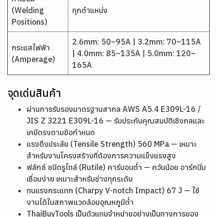
(Welding
ทุกตำแหน่ง
Positions)
2.6mm: 50–95A | 3.2mm: 70–115A
กระแสไฟฟ้า
| 4.0mm: 85–135A | 5.0mm: 120–
(Amperage)
165A
จุดเด่นสินค้า
ผ่านการรับรองมาตรฐานสากล AWS A5.4 E309L-16 /
JIS Z 3221 E309L-16 — รับประกันคุณสมบัติเชิงกลและ
เคมีตรงตามข้อกำหนด
แรงดึงประลัย (Tensile Strength) 560 MPa — เหมาะ
สำหรับงานโครงสร้างที่ต้องการความแข็งแรงสูง
ฟลักซ์ ชนิดรูไทล์ (Rutile) คาร์บอนต่ำ — ควันน้อย อาร์กนิ่ม
เชื่อมง่าย เหมาะสำหรับช่างทุกระดับ
ทนแรงกระแทก (Charpy V-notch Impact) 67 J — ใช้
งานได้ในสภาพแวดล้อมอุณหภูมิต่ำ
ThaiBuyTools เป็นตัวแทนจำหน่ายอย่างเป็นทางการของ