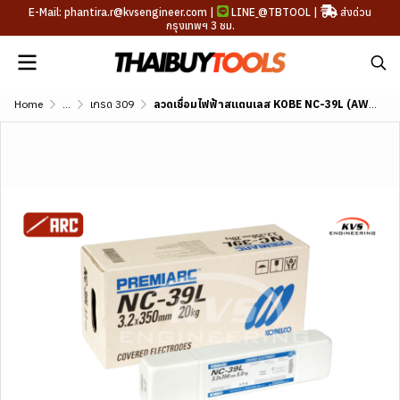
E-Mail: phantira.r@kvsengineer.com |
LINE
@TBTOOL
|
ส่งด่วน
กรุงเทพฯ 3 ชม.
Home
...
เกรด 309
ลวดเชื่อมไฟฟ้าสแตนเลส KOBE NC-39L (AWS A5.4 E309L-16)