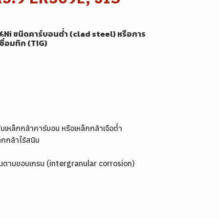
Ni ชนิดคาร์บอนต่ำ (clad steel) หรือการ
ื่อมทิก (TIG)
บเหล็กกล้าคาร์บอน หรือเหล็กกล้าเจือต่ำ
็กกล้าไร้สนิม
่อนตามขอบเกรน (intergranular corrosion)