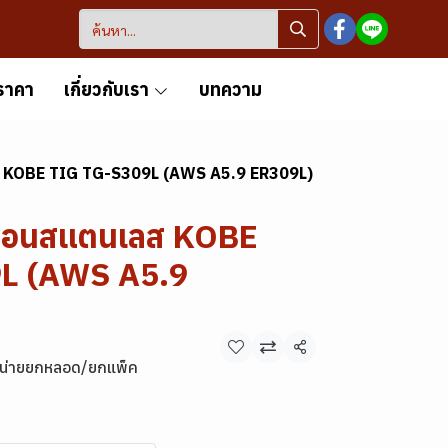
ราคา
เกี่ยวกับเรา
บทความ
ลส KOBE TIG TG-S309L (AWS A5.9 ER309L)
์กอนสแตนเลส KOBE
L (AWS A5.9
แชร์
หน่ายยกหลอด/ยกแพ็ค