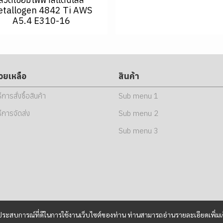
tallogen 4842 Ti AWS
A5.4 E310-16
่วยเหลือ
สินค้า
ธีการสั่งซื้อสินค้า
Sub menu 1
ธีการจัดส่ง
Sub menu 2
Sub menu 3
และประสบการณ์ที่ดีในการใช้งานเว็บไซต์ของท่าน ท่านสามารถอ่านรายละเอียดเพิ่มเ