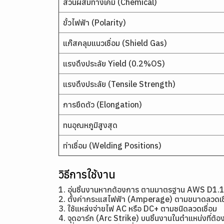
ส่วนผสมทางเคมี (Chemical)
ขั้วไฟฟ้า (Polarity)
แก๊สคลุมแนวเชื่อม (Shield Gas)
แรงดึงประลัย Yield (0.2%OS)
แรงดึงประลัย (Tensile Strength)
การยืดตัว (Elongation)
ทนอุณหภูมิสูงสุด
ท่าเชื่อม (Welding Positions)
วิธีการใช้งาน
1. อุ่นชิ้นงานหากต้องการ ตามมาตรฐาน AWS D1.
2. ตั้งค่ากระแสไฟฟ้า (Amperage) ตามขนาดลว
3. ใช้แหล่งจ่ายไฟ AC หรือ DC+ ตามชนิดลวดเชื่อม
4. จุดอาร์ก (Arc Strike) บนชิ้นงานในตำแหน่งที่ต้อง