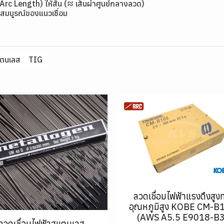
(Arc Length) ให้สั้น (≈ เส้นผ่าศูนย์กลางลวด)
สมบูรณ์ของแนวเชื่อม
แตนเลส
TIG
ลวดเชื่อมไฟฟ้าแรงดึงสูง
อุณหภูมิสูง KOBE CM-B
(AWS A5.5 E9018-B3
ลวดเชื่อมไฟฟ้าสแตนเลส