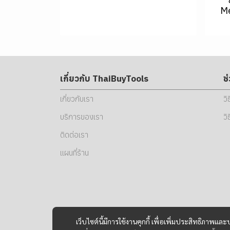
Me
เกี่ยวกับ ThaiBuyTools
ช
เกี่ยวกับเรา
วิ
บริการของเรา
วิ
ติดต่อเรา
แผนที่ร้าน
เว็บไซต์นี้มีการใช้งานคุกกี้ เพื่อเพิ่มประสิทธิภาพ