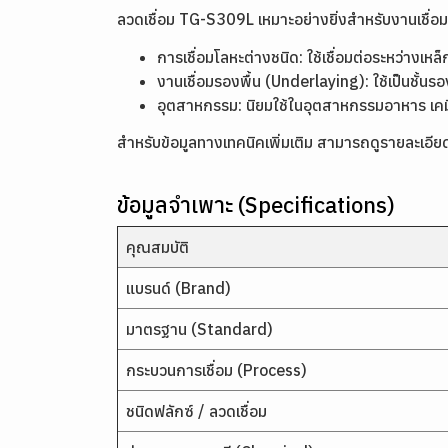
ลวดเชื่อม TG-S309L เหมาะอย่างยิ่งสำหรับงานเชื
การเชื่อมโลหะต่างชนิด: ใช้เชื่อมต่อระหว่างเหล
งานเชื่อมรองพื้น (Underlaying): ใช้เป็นชั้นร
อุตสาหกรรม: นิยมใช้ในอุตสาหกรรมอาหาร เคมี
สำหรับข้อมูลทางเทคนิคเพิ่มเติม สามารถดูรายละเอี
ข้อมูลจำเพาะ (Specifications)
คุณสมบัติ
แบรนด์ (Brand)
มาตรฐาน (Standard)
กระบวนการเชื่อม (Process)
ชนิดฟลักซ์ / ลวดเชื่อม