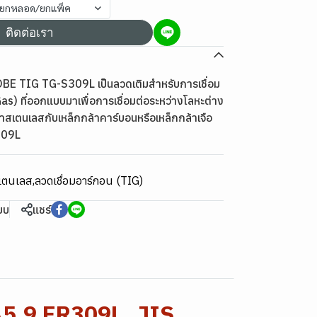
ายยกหลอด/ยกแพ็ค
ติดต่อเรา
BE TIG TG-S309L เป็นลวดเติมสำหรับการเชื่อม
) ที่ออกแบบมาเพื่อการเชื่อมต่อระหว่างโลหะต่าง
้าสเตนเลสกับเหล็กกล้าคาร์บอนหรือเหล็กกล้าเจือ
309L
สแตนเลส
,
ลวดเชื่อมอาร์กอน (TIG)
ียบ
แชร์
5.9 ER309L, JIS