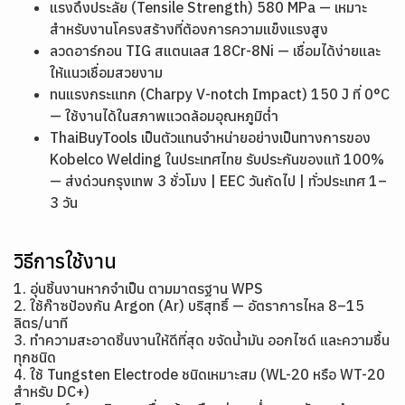
แรงดึงประลัย (Tensile Strength) 580 MPa — เหมาะ
สำหรับงานโครงสร้างที่ต้องการความแข็งแรงสูง
ลวดอาร์กอน TIG สแตนเลส 18Cr-8Ni — เชื่อมได้ง่ายและ
ให้แนวเชื่อมสวยงาม
ทนแรงกระแทก (Charpy V-notch Impact) 150 J ที่ 0°C
— ใช้งานได้ในสภาพแวดล้อมอุณหภูมิต่ำ
ThaiBuyTools เป็นตัวแทนจำหน่ายอย่างเป็นทางการของ
Kobelco Welding ในประเทศไทย รับประกันของแท้ 100%
— ส่งด่วนกรุงเทพ 3 ชั่วโมง | EEC วันถัดไป | ทั่วประเทศ 1–
3 วัน
วิธีการใช้งาน
1. อุ่นชิ้นงานหากจำเป็น ตามมาตรฐาน WPS
2. ใช้ก๊าซป้องกัน Argon (Ar) บริสุทธิ์ — อัตราการไหล 8–15
ลิตร/นาที
3. ทำความสะอาดชิ้นงานให้ดีที่สุด ขจัดน้ำมัน ออกไซด์ และความชื้น
ทุกชนิด
4. ใช้ Tungsten Electrode ชนิดเหมาะสม (WL-20 หรือ WT-20
สำหรับ DC+)