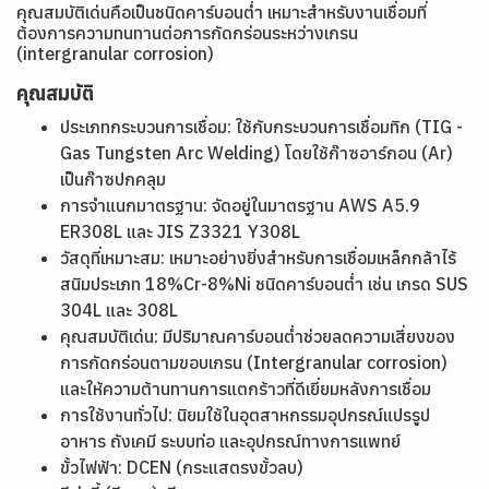
คุณสมบัติเด่นคือเป็นชนิดคาร์บอนต่ำ เหมาะสำหรับงานเชื่อมที่
ต้องการความทนทานต่อการกัดกร่อนระหว่างเกรน
(intergranular corrosion)
คุณสมบัติ
ประเภทกระบวนการเชื่อม: ใช้กับกระบวนการเชื่อมทิก (TIG -
Gas Tungsten Arc Welding) โดยใช้ก๊าซอาร์กอน (Ar)
เป็นก๊าซปกคลุม
การจำแนกมาตรฐาน: จัดอยู่ในมาตรฐาน AWS A5.9
ER308L และ JIS Z3321 Y308L
วัสดุที่เหมาะสม: เหมาะอย่างยิ่งสำหรับการเชื่อมเหล็กกล้าไร้
สนิมประเภท 18%Cr-8%Ni ชนิดคาร์บอนต่ำ เช่น เกรด SUS
304L และ 308L
คุณสมบัติเด่น: มีปริมาณคาร์บอนต่ำช่วยลดความเสี่ยงของ
การกัดกร่อนตามขอบเกรน (Intergranular corrosion)
และให้ความต้านทานการแตกร้าวที่ดีเยี่ยมหลังการเชื่อม
การใช้งานทั่วไป: นิยมใช้ในอุตสาหกรรมอุปกรณ์แปรรูป
อาหาร ถังเคมี ระบบท่อ และอุปกรณ์ทางการแพทย์
ขั้วไฟฟ้า: DCEN (กระแสตรงขั้วลบ)