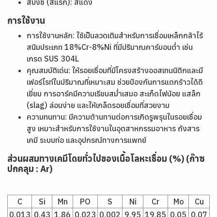
สีบ่งชี้ (สีแรก): สีแดง
การใช้งาน
การใช้งานหลัก: ใช้เป็นลวดเติมสำหรับการเชื่อมเหล็กกล้าไร้
สนิมประเภท 18%Cr-8%Ni ที่มีปริมาณคาร์บอนต่ำ เช่น
เกรด SUS 304L
คุณสมบัติเด่น: ให้รอยเชื่อมที่มีโครงสร้างออสเทนนิติกและมี
เฟอร์ไรท์ในปริมาณที่เหมาะสม ช่วยป้องกันการแตกร้าวได้ดี
เยี่ยม การอาร์คมีความเรียบสม่ำเสมอ สะเก็ดไฟน้อย แสล็ก
(slag) ล่อนง่าย และให้เกล็ดรอยเชื่อมที่สวยงาม
ความทนทาน: มีความต้านทานต่อการเกิดรูพรุนในรอยเชื่อม
สูง เหมาะสำหรับการใช้งานในอุตสาหกรรมอาหาร ถังสาร
เคมี ระบบท่อ และอุปกรณ์ทางการแพทย์
ส่วนผสมทางเคมีโดยทั่วไปของเนื้อโลหะเชื่อม (%) (ก๊าซ
ปกคลุม : Ar)
C
Si
Mn
PO
S
Ni
Cr
Mo
Cu
0.013
0.43
1.86
0.023
0.002
9.95
19.85
0.05
0.07