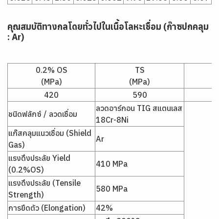
คุณสมบัติทางกลโดยทั่วไปในเนื้อโลหะเชื่อม (ก๊าซปกคลุม
: Ar)
0.2% OS
TS
(MPa)
(MPa)
420
590
ลวดอาร์กอน TIG สแตนเลส
ชนิดฟลักซ์ / ลวดเชื่อม
18Cr-8Ni
แก๊สคลุมแนวเชื่อม (Shield
Ar
Gas)
แรงดึงประลัย Yield
410 MPa
(0.2%OS)
แรงดึงประลัย (Tensile
580 MPa
Strength)
การยืดตัว (Elongation)
42%