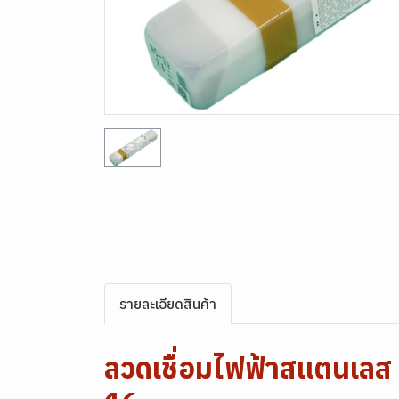
รายละเอียดสินค้า
ลวดเชื่อมไฟฟ้าสแตนเล