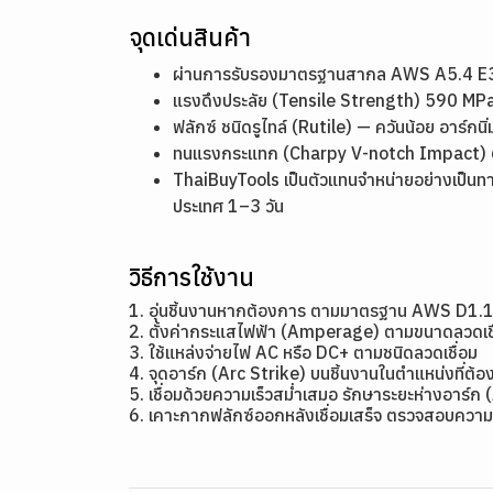
จุดเด่นสินค้า
ผ่านการรับรองมาตรฐานสากล AWS A5.4 E30
แรงดึงประลัย (Tensile Strength) 590 MPa
ฟลักซ์ ชนิดรูไทล์ (Rutile) — ควันน้อย อาร์กนิ่
ทนแรงกระแทก (Charpy V-notch Impact) 62
ThaiBuyTools เป็นตัวแทนจำหน่ายอย่างเป็นทา
ประเทศ 1–3 วัน
วิธีการใช้งาน
1. อุ่นชิ้นงานหากต้องการ ตามมาตรฐาน AWS D1.
2. ตั้งค่ากระแสไฟฟ้า (Amperage) ตามขนาดลว
3. ใช้แหล่งจ่ายไฟ AC หรือ DC+ ตามชนิดลวดเชื่อม
4. จุดอาร์ก (Arc Strike) บนชิ้นงานในตำแหน่งที่ต้อง
5. เชื่อมด้วยความเร็วสม่ำเสมอ รักษาระยะห่างอาร์ก 
6. เคาะกากฟลักซ์ออกหลังเชื่อมเสร็จ ตรวจสอบความ