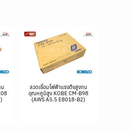
ทน
ลวดเชื่อมไฟฟ้าแรงดึงสูงทน
108
อุณหภูมิสูง KOBE CM-B98
)
(AWS A5.5 E8018-B2)