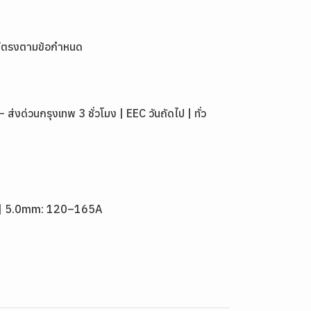
มีตรงตามข้อกำหนด
่วนกรุงเทพ 3 ชั่วโมง | EEC วันถัดไป | ทั่ว
A | 5.0mm: 120–165A