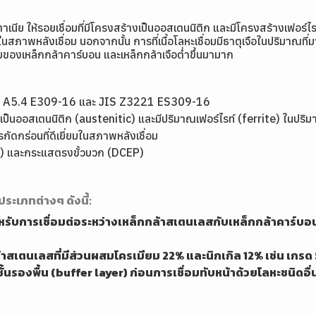
ตตาเนีย ให้รอยเชื่อมที่มีโครงสร้างเป็นออสเตนนิติก และมีโครงสร้างเฟอร
นสภาพหลังเชื่อม นอกจากนั้น การที่เนื้อโลหะเชื่อมมีธาตุเจือในปริมาณที่
ของเหล็กกล้าคาร์บอน และเหล็กกล้าเจือต่ำขึ้นมามาก
S A5.4 E309-16 และ JIS Z3221 ES309-16
้างเป็นออสเตนนิติก (austenitic) และมีปริมาณเฟอร์ไรท์ (ferrite) ในปร
กร่อนที่ดีเยี่ยมในสภาพหลังเชื่อม
AC) และกระแสตรงขั้วบวก (DCEP)
ะเภทต่างๆ ดังนี้:
ำหรับการเชื่อมต่อระหว่างเหล็กกล้าสเตนเลสกับเหล็กกล้าคาร์บอน
กล้าสเตนเลสที่มีส่วนผสมโครเมียม 22% และนิกเกิล 12% เช่น เกร
ชั้นรองพื้น (buffer layer) ก่อนการเชื่อมทับหน้าด้วยโลหะชนิดอื่