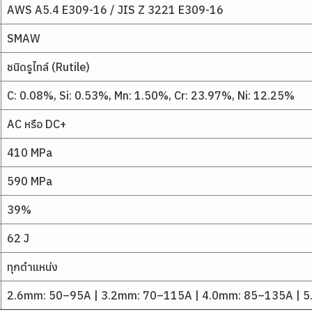
AWS A5.4 E309-16 / JIS Z 3221 E309-16
SMAW
ชนิดรูไทล์ (Rutile)
C: 0.08%, Si: 0.53%, Mn: 1.50%, Cr: 23.97%, Ni: 12.25%
AC หรือ DC+
410 MPa
590 MPa
39%
62 J
ทุกตำแหน่ง
2.6mm: 50–95A | 3.2mm: 70–115A | 4.0mm: 85–135A | 