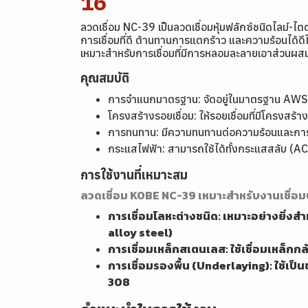
16
ลวดเชื่อม NC-39 เป็นลวดเชื่อมหุ้มฟลักซ์ชนิดไลม์-ไ
การเชื่อมที่ดี ต้านทานการแตกร้าว และความร้อนได้ดีใ
เหมาะสำหรับการเชื่อมที่มีการหลอมละลายเอาส่วนผสม
คุณสมบัติ
การจำแนกมาตรฐาน: จัดอยู่ในมาตรฐาน AW
โครงสร้างรอยเชื่อม: ให้รอยเชื่อมที่มีโครงสร
การทนทาน: มีความทนทานต่อความร้อนและการกัด
กระแสไฟฟ้า: สามารถใช้ได้ทั้งกระแสสลับ (
การใช้งานที่เหมาะสม
ลวดเชื่อม KOBE NC-39 เหมาะสำหรับงานเชื่อมปร
การเชื่อมโลหะต่างชนิด: เหมาะอย่างยิ่งส
alloy steel)
การเชื่อมเหล็กสเตนเลส: ใช้เชื่อมเหล็ก
การเชื่อมรองพื้น (Underlaying): ใช้เป็น
308