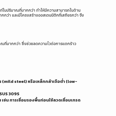
์ไรท์ในปริมาณที่มากกว่า ทำให้มีความสามารถในด้าน
มากกว่า และมีโครงสร้างออสเตนนิติกที่เสถียรกว่า จึง
ิมาณที่มากกว่า ซึ่งช่วยลดความไวต่อการแตกร้าว
 (mild steel) หรือเหล็กกล้าเจือต่ำ (low-
ด SUS 309S
น เช่น การเชื่อมรองพื้นก่อนใช้ลวดเชื่อมเกรด