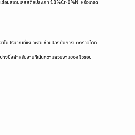
ับเชื่อมสเตนเลสสตีลประเภท 18%Cr-8%Ni หรือเกรด
)
รท์ในปริมาณที่เหมาะสม ช่วยป้องกันการแตกร้าวได้ดี
ะอย่างยิ่งสำหรับงานที่เน้นความสวยงามของผิวรอย