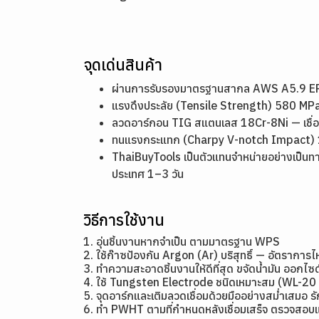
จุดเด่นสินค้า
ผ่านการรับรองมาตรฐานสากล AWS A5.9 ER3
แรงดึงประลัย (Tensile Strength) 580 MPa
ลวดอาร์กอน TIG สแตนเลส 18Cr-8Ni — เชื่อม
ทนแรงกระแทก (Charpy V-notch Impact) 150
ThaiBuyTools เป็นตัวแทนจำหน่ายอย่างเป็นทา
ประเทศ 1–3 วัน
วิธีการใช้งาน
1. อุ่นชิ้นงานหากจำเป็น ตามมาตรฐาน WPS
2. ใช้ก๊าซป้องกัน Argon (Ar) บริสุทธิ์ — อัตราการ
3. ทำความสะอาดชิ้นงานให้ดีที่สุด ขจัดน้ำมัน ออกไซด
4. ใช้ Tungsten Electrode ชนิดเหมาะสม (WL-20
5. จุดอาร์กและเติมลวดเชื่อมด้วยมืออย่างสม่ำเสมอ ร
6. ทำ PWHT ตามที่กำหนดหลังเชื่อมเสร็จ ตรวจสอบ