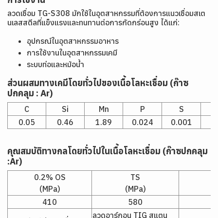
ลวดเชื่อม TG-S308 มักใช้ในอุตสาหกรรมที่ต้องการแนวเชื่อมสเต
นเลสสตีลที่แข็งแรงและทนทานต่อการกัดกร่อนสูง ได้แก่:
อุปกรณ์ในอุตสาหกรรมอาหาร
การใช้งานในอุตสาหกรรมเคมี
ระบบท่อและหม้อน้ำ
ส่วนผสมทางเคมีโดยทั่วไปของเนื้อโลหะเชื่อม (ก๊าซ
ปกคลุม : Ar)
C
Si
Mn
P
S
0.05
0.46
1.89
0.024
0.001
9
คุณสมบัติทางกลโดยทั่วไปในเนื้อโลหะเชื่อม (ก๊าซปกคลุม
:Ar)
0.2% OS
TS
(MPa)
(MPa)
410
580
ลวดอาร์กอน TIG สแตน