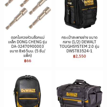
ดอกไขควงหัวบล๊อกแม่
กระเป๋าสะพายช่าง ขนาด
เหล็ก DONG CHENG รุ่น
กลาง (1/2) DEWALT
DA-32470900003
TOUGHSYSTEM 2.0 รุ่น
ขนาด 8x65มม. (5 ชิ้น/
DWST83524-1
แพ็ค)
฿2,550
฿66