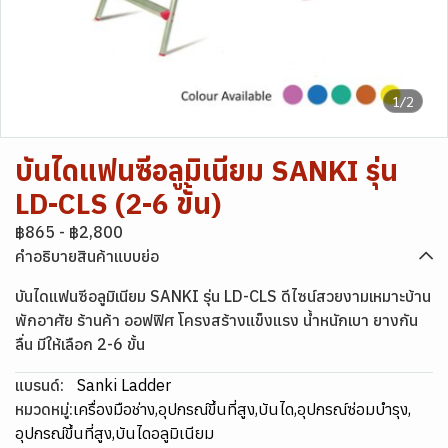
1/2
บันไดแฟนซีอลูมิเนียม SANKI รุ่น
LD-CLS (2-6 ขั้น)
฿865
-
฿2,800
คำอธิบายสินค้าแบบย่อ
บันไดแฟนซีอลูมิเนียม SANKI รุ่น LD-CLS ดีไซน์สวยงามเหมาะบ้าน
พักอาศัย ร้านค้า ออฟฟิศ โครงสร้างแข็งแรง น้ำหนักเบา ยางกัน
ลื่น มีให้เลือก 2-6 ขั้น
แบรนด์:
Sanki Ladder
หมวดหมู่:
เครื่องมือช่าง
,
อุปกรณ์ขึ้นที่สูง
,
บันได
,
อุปกรณ์ซ่อมบำรุง
,
อุปกรณ์ขึ้นที่สูง
,
บันไดอลูมิเนียม