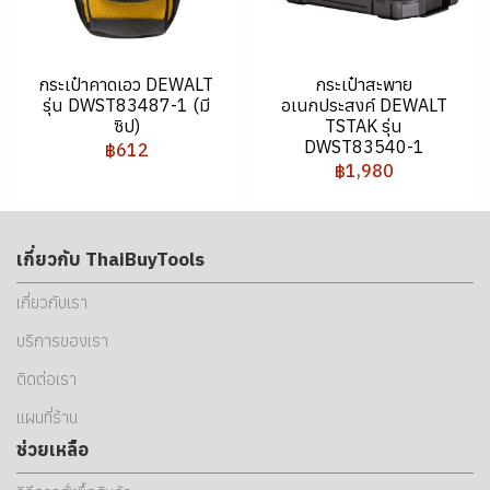
กระเป๋าคาดเอว DEWALT
กระเป๋าสะพาย
รุ่น DWST83487-1 (มี
อเนกประสงค์ DEWALT
ซิป)
TSTAK รุ่น
DWST83540-1
฿612
฿1,980
เกี่ยวกับ ThaiBuyTools
เกี่ยวกับเรา
บริการของเรา
ติดต่อเรา
แผนที่ร้าน
ช่วยเหลือ