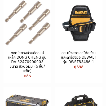
ดอกไขควงหัวบล๊อกแม่
กระเป๋าคาดเอวใส่สว่าน
เหล็ก DONG CHENG รุ่น
และเครื่องมือ DEWALT
DA-32470900003
รุ่น DWST83486-1
ขนาด 8x65มม. (5 ชิ้น/
฿596
แพ็ค)
฿66