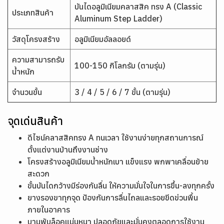
บันไดอลูมิเนียมคลาสสิค ทรง A (Classic
ประเภทสินค้า
Aluminum Step Ladder)
วัสดุโครงสร้าง
อลูมิเนียมอัลลอยด์
ความสามารถรับ
100-150 กิโลกรัม (ตามรุ่น)
น้ำหนัก
จำนวนขั้น
3 / 4 / 5 / 6 / 7 ขั้น (ตามรุ่น)
จุดเด่นสินค้า
ดีไซน์คลาสสิคทรง A ทนเวลา ใช้งานง่ายทุกสถานการณ์
ตั้งแต่งานบ้านถึงงานช่าง
โครงสร้างอลูมิเนียมน้ำหนักเบา แข็งแรง พกพาเคลื่อนย้าย
สะดวก
ขั้นบันไดกว้างมีร่องกันลื่น ให้ความมั่นใจในการขึ้น-ลงทุกครั้ง
ยางรองขาทุกจุด ป้องกันการลื่นไถลและรอยขีดข่วนพื้น
ภายในอาคาร
บานพับล็อคแน่นหนา ปลอดภัยและมั่นคงตลอดการใช้งาน