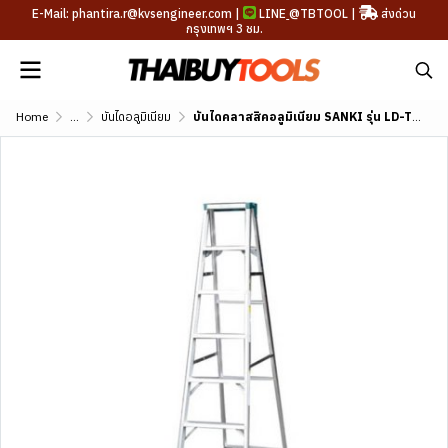
E-Mail: phantira.r@kvsengineer.com |
LINE
@TBTOOL
|
ส่งด่วน
กรุงเทพฯ 3 ชม.
Home
...
บันไดอลูมิเนียม
บันไดคลาสสิคอลูมิเนียม SANKI รุ่น LD-TSK (3-7 ขั้น)