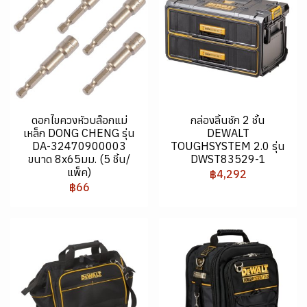
ดอกไขควงหัวบล๊อกแม่
กล่องลิ้นชัก 2 ชั้น
เหล็ก DONG CHENG รุ่น
DEWALT
DA-32470900003
TOUGHSYSTEM 2.0 รุ่น
ขนาด 8x65มม. (5 ชิ้น/
DWST83529-1
แพ็ค)
฿4,292
฿66