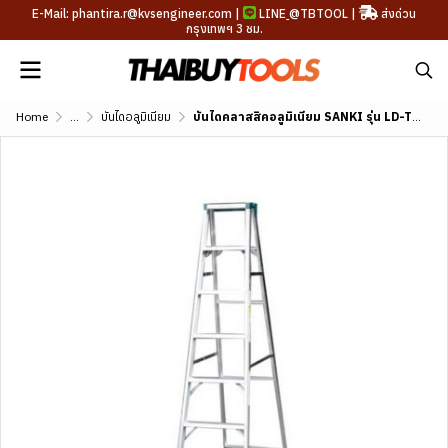
E-Mail: phantira.r@kvsengineer.com |
LINE
@TBTOOL
|
ส่งด่วน
กรุงเทพฯ 3 ชม.
Home
...
บันไดอลูมิเนียม
บันไดคลาสสิคอลูมิเนียม SANKI รุ่น LD-TSK (3-7 ขั้น)