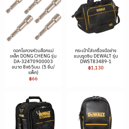
ดอกไขควงหัวบล๊อกแม่
กระเป๋าใส่เครื่องมือช่าง
เหล็ก DONG CHENG รุ่น
แบบรูดซิบ DEWALT รุ่น
DA-32470900003
DWST83489-1
ขนาด 8x65มม. (5 ชิ้น/
฿1,130
แพ็ค)
฿66