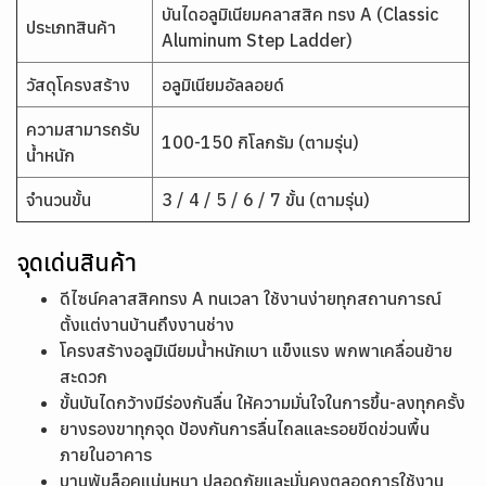
บันไดอลูมิเนียมคลาสสิค ทรง A (Classic
ประเภทสินค้า
Aluminum Step Ladder)
วัสดุโครงสร้าง
อลูมิเนียมอัลลอยด์
ความสามารถรับ
100-150 กิโลกรัม (ตามรุ่น)
น้ำหนัก
จำนวนขั้น
3 / 4 / 5 / 6 / 7 ขั้น (ตามรุ่น)
จุดเด่นสินค้า
ดีไซน์คลาสสิคทรง A ทนเวลา ใช้งานง่ายทุกสถานการณ์
ตั้งแต่งานบ้านถึงงานช่าง
โครงสร้างอลูมิเนียมน้ำหนักเบา แข็งแรง พกพาเคลื่อนย้าย
สะดวก
ขั้นบันไดกว้างมีร่องกันลื่น ให้ความมั่นใจในการขึ้น-ลงทุกครั้ง
ยางรองขาทุกจุด ป้องกันการลื่นไถลและรอยขีดข่วนพื้น
ภายในอาคาร
บานพับล็อคแน่นหนา ปลอดภัยและมั่นคงตลอดการใช้งาน