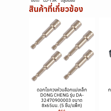
บันได
LD-TSK
อลูมิเนียม
สินค้าที่เกี่ยวข้อง
ดอกไขควงหัวบล๊อกแม่เหล็ก
ก
DONG CHENG รุ่น DA-
32470900003 ขนาด
8x65มม. (5 ชิ้น/แพ็ค)
฿66