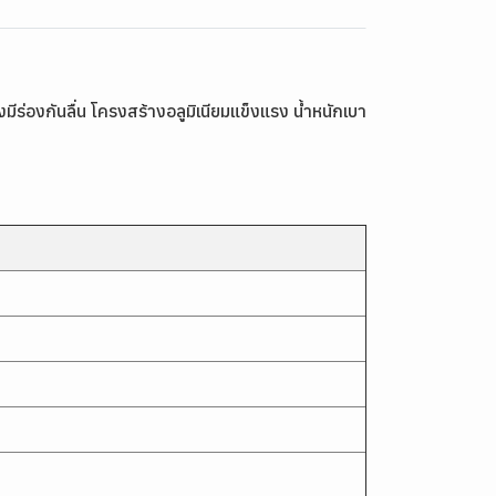
ร่องกันลื่น โครงสร้างอลูมิเนียมแข็งแรง น้ำหนักเบา